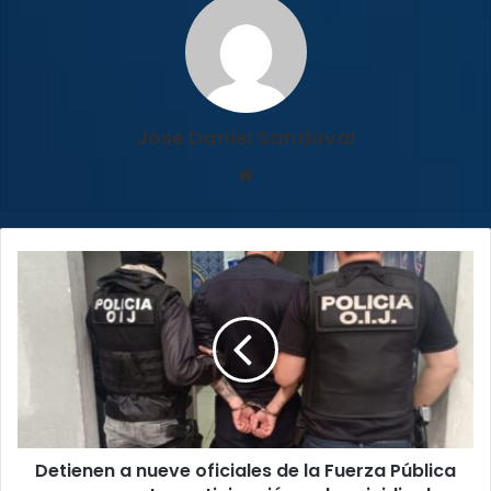
Jose Daniel Sandoval
Sitio
web
Detienen
a
nueve
oficiales
de
la
Fuerza
Pública
por
Detienen a nueve oficiales de la Fuerza Pública
presunta
participación