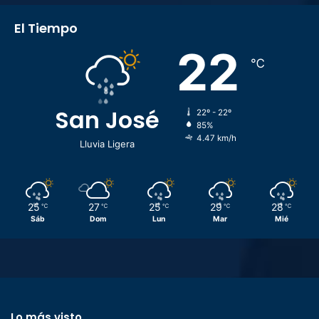
El Tiempo
22
℃
San José
22º - 22º
85%
4.47 km/h
Lluvia Ligera
25
27
25
29
28
℃
℃
℃
℃
℃
Sáb
Dom
Lun
Mar
Mié
Lo más visto