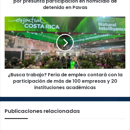
por presunta participación en homicidio de
en
detenido en Pavas
homicidio
de
¿Busca
detenido
trabajo?
en
Feria
Pavas
de
empleo
contará
con
la
participación
¿Busca trabajo? Feria de empleo contará con la
de
más
participación de más de 100 empresas y 20
de
instituciones académicas
100
empresas
y
Publicaciones relacionadas
20
instituciones
académicas