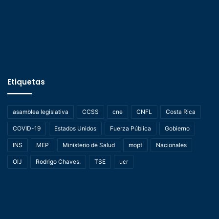
Etiquetas
asamblea legislativa
CCSS
cne
CNFL
Costa Rica
COVID-19
Estados Unidos
Fuerza Pública
Gobierno
INS
MEP
Ministerio de Salud
mopt
Nacionales
OIJ
Rodrigo Chaves.
TSE
ucr