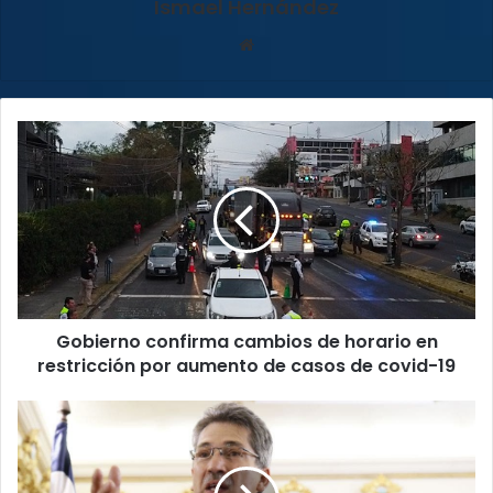
Ismael Hernández
Sitio
web
Gobierno
confirma
cambios
de
horario
en
restricción
por
aumento
Gobierno confirma cambios de horario en
de
casos
restricción por aumento de casos de covid-19
de
covid-
Welmer
19
Ramos:
“las
acusaciones