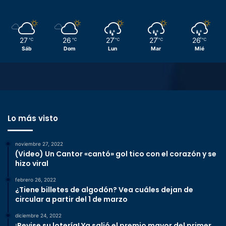
27
26
27
27
26
℃
℃
℃
℃
℃
Sáb
Dom
Lun
Mar
Mié
Lo más visto
noviembre 27, 2022
(Video) Un Cantor «cantó» gol tico con el corazón y se
hizo viral
febrero 26, 2022
¿Tiene billetes de algodón? Vea cuáles dejan de
circular a partir del 1 de marzo
diciembre 24, 2022
¡Revise su lotería! Ya salió el premio mayor del primer