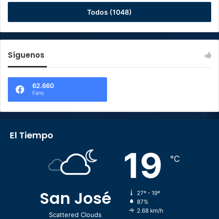
Todos (1048)
Síguenos
62.660
Fans
El Tiempo
19
℃
San José
27º - 19º
87%
2.68 km/h
Scattered Clouds