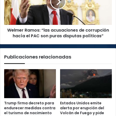
de
corrupción
hacía
el
PAC
Welmer Ramos: “las acusaciones de corrupción
son
puras
hacía el PAC son puras disputas políticas”
disputas
políticas”
Publicaciones relacionadas
Trump firma decreto para
Estados Unidos emite
endurecer medidas contra
alerta por erupción del
el turismo de nacimiento
Volcán de Fuego y pide