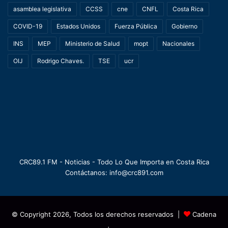
asamblea legislativa
CCSS
cne
CNFL
Costa Rica
COVID-19
Estados Unidos
Fuerza Pública
Gobierno
INS
MEP
Ministerio de Salud
mopt
Nacionales
OIJ
Rodrigo Chaves.
TSE
ucr
CRC89.1 FM - Noticias - Todo Lo Que Importa en Costa Rica
Contáctanos: info@crc891.com
© Copyright 2026, Todos los derechos reservados |
Cadena