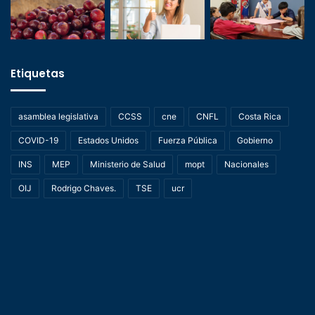
Etiquetas
asamblea legislativa
CCSS
cne
CNFL
Costa Rica
COVID-19
Estados Unidos
Fuerza Pública
Gobierno
INS
MEP
Ministerio de Salud
mopt
Nacionales
OIJ
Rodrigo Chaves.
TSE
ucr