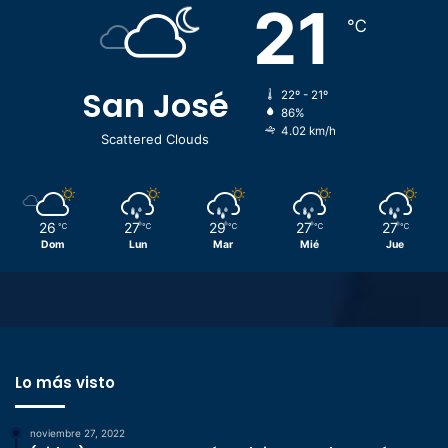
21
℃
San José
22º - 21º
86%
4.02 km/h
Scattered Clouds
26
27
29
27
27
℃
℃
℃
℃
℃
Dom
Lun
Mar
Mié
Jue
Lo más visto
noviembre 27, 2022