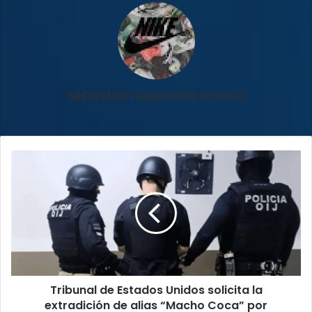
Sebastian Quesada Orozco
Tribunal
de
Estados
Unidos
solicita
la
extradición
de
alias
Tribunal de Estados Unidos solicita la
“Macho
Coca”
extradición de alias “Macho Coca” por