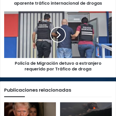
por
aparente tráfico internacional de drogas
aparente
tráfico
Policía
internacional
de
de
Migración
drogas
detuvo
a
extranjero
requerido
por
Tráfico
Policía de Migración detuvo a extranjero
de
droga
requerido por Tráfico de droga
Publicaciones relacionadas