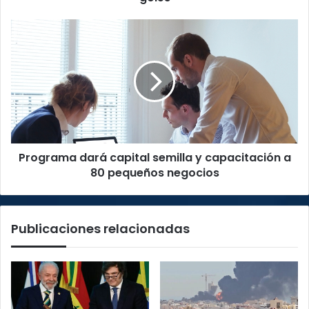
Programa
dará
capital
semilla
y
capacitación
a
80
pequeños
Programa dará capital semilla y capacitación a
negocios
80 pequeños negocios
Publicaciones relacionadas