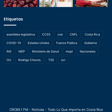
Etiquetas
asamblea legislativa
CCSS
cne
CNFL
Costa Rica
COVID-19
Estados Unidos
Fuerza Pública
Gobierno
INS
MEP
Ministerio de Salud
mopt
Nacionales
OIJ
Rodrigo Chaves.
TSE
ucr
CRC89.1 FM - Noticias - Todo Lo Que Importa en Costa Rica