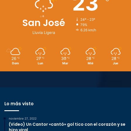
23
San José
24º - 23º
79%
6.26 km/h
Lluvia Ligera
26
27
30
28
28
℃
℃
℃
℃
℃
Dom
Lun
Mar
Mié
Jue
Lo más visto
noviembre 27, 2022
(Video) Un Cantor «cantó» gol tico con el corazón y se
hizo viral