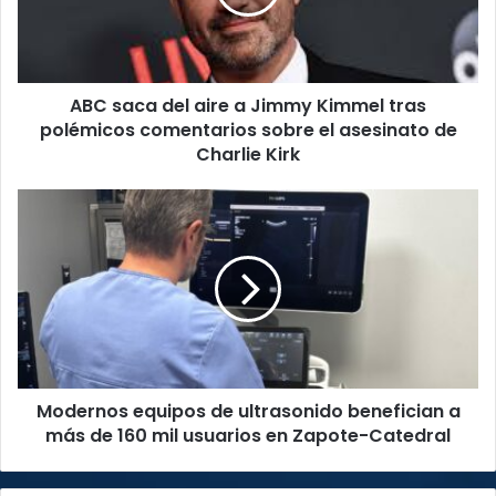
Jimmy
Kimmel
tras
polémicos
ABC saca del aire a Jimmy Kimmel tras
comentarios
sobre
polémicos comentarios sobre el asesinato de
el
Charlie Kirk
asesinato
de
Modernos
Charlie
equipos
Kirk
de
ultrasonido
benefician
a
más
de
160
Modernos equipos de ultrasonido benefician a
mil
usuarios
más de 160 mil usuarios en Zapote-Catedral
en
Zapote-