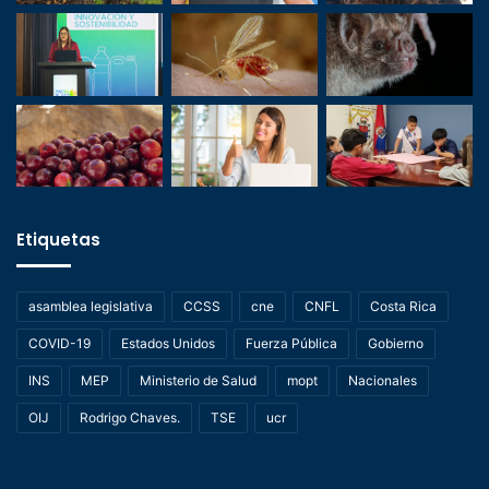
Etiquetas
asamblea legislativa
CCSS
cne
CNFL
Costa Rica
COVID-19
Estados Unidos
Fuerza Pública
Gobierno
INS
MEP
Ministerio de Salud
mopt
Nacionales
OIJ
Rodrigo Chaves.
TSE
ucr