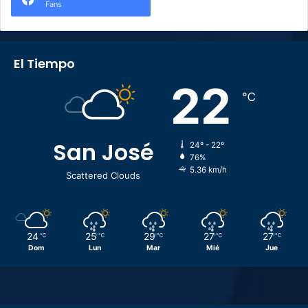
Fans
El Tiempo
22
℃
San José
24º - 22º
76%
5.36 km/h
Scattered Clouds
24
25
29
27
27
℃
℃
℃
℃
℃
Dom
Lun
Mar
Mié
Jue