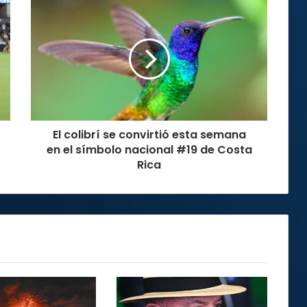
El
colibrí
se
convirtió
esta
semana
en
el
símbolo
El colibrí se convirtió esta semana
nacional
#19
en el símbolo nacional #19 de Costa
de
Rica
Costa
Rica