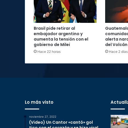
Brasil pide retirar al
Guatemal
embajador argentino y
comunidad
aumenta la tensión con el
alerta nar
gobierno de Milei
del Volcán
Hace 22 horas
Hace 2 días
Lo más visto
Actuali
noviembre 27, 2022
(Video) Un Cantor «cantó» gol
tico con el corazón y se hizo viral