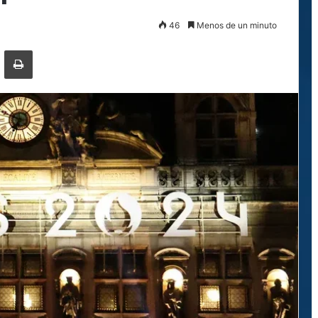
46
Menos de un minuto
ger
ompartir por correo electrónico
Imprimir