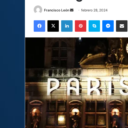
Send
Francisco León
febrero 28, 2024
an
Facebook
X
LinkedIn
Pinterest
Skype
Messen
C
email