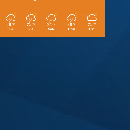
28
25
24
26
25
℃
℃
℃
℃
℃
Jue
Vie
Sáb
Dom
Lun