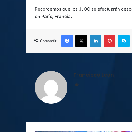
Recordemos que los JJOO se efectuarán desde 
en París, Francia.
Facebook
X
LinkedIn
Pinterest
S
Compartir
Francisco León
Sitio
web