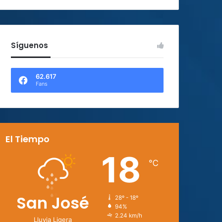
Síguenos
62.617
Fans
El Tiempo
18
℃
San José
28º - 18º
94%
2.24 km/h
Lluvia Ligera