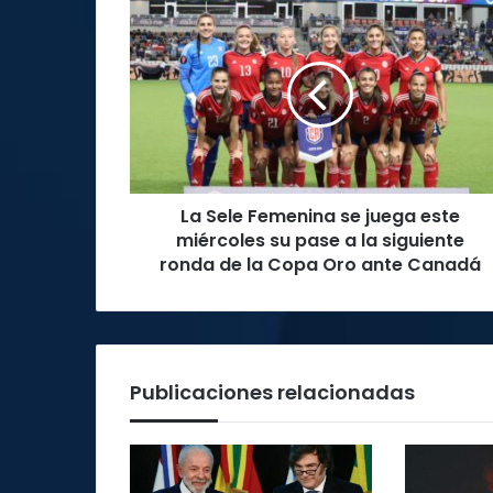
La
Sele
Femenina
se
juega
este
miércoles
su
pase
La Sele Femenina se juega este
a
la
miércoles su pase a la siguiente
siguiente
ronda de la Copa Oro ante Canadá
ronda
de
la
Copa
Oro
Publicaciones relacionadas
ante
Canadá