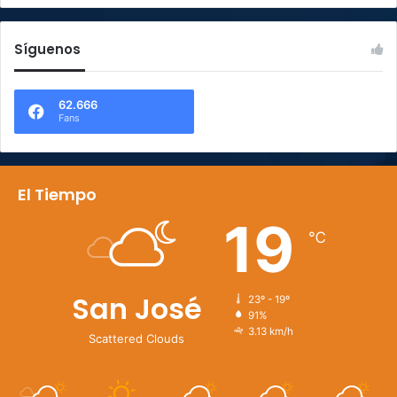
Síguenos
62.666
Fans
El Tiempo
19
℃
San José
23º - 19º
91%
3.13 km/h
Scattered Clouds