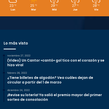
23
25
29
27
28
℃
℃
℃
℃
℃
Lun
Mar
Mié
Jue
Vie
Lo más visto
noviembre 27, 2022
(Video) Un Cantor «cantó» gol tico con el corazón y se
hizo viral
febrero 26, 2022
¿Tiene billetes de algodón? Vea cuáles dejan de
circular a partir del 1 de marzo
diciembre 24, 2022
¡Revise su lotería! Ya salió el premio mayor del primer
sorteo de consolación