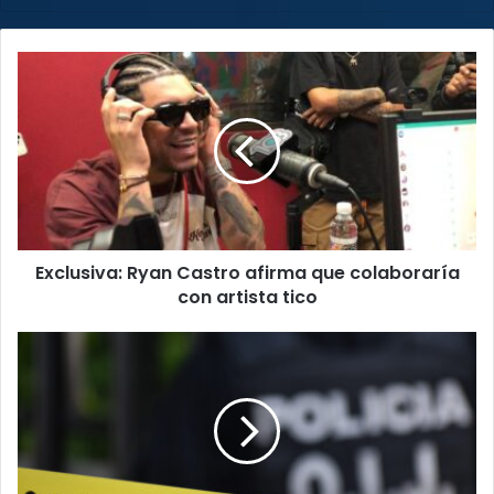
web
Exclusiva:
Ryan
Castro
afirma
que
colaboraría
con
artista
tico
Exclusiva: Ryan Castro afirma que colaboraría
con artista tico
Asesinan
a
adulto
mayor
en
Limón