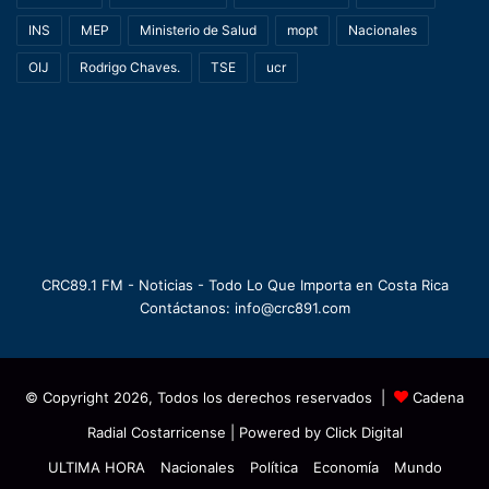
INS
MEP
Ministerio de Salud
mopt
Nacionales
OIJ
Rodrigo Chaves.
TSE
ucr
CRC89.1 FM - Noticias - Todo Lo Que Importa en Costa Rica
Contáctanos: info@crc891.com
© Copyright 2026, Todos los derechos reservados |
Cadena
Radial Costarricense
| Powered by
Click Digital
ULTIMA HORA
Nacionales
Política
Economía
Mundo