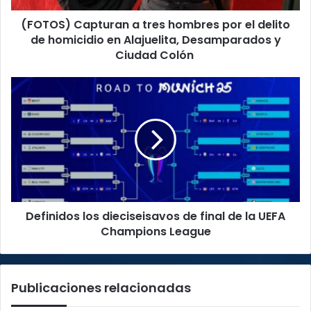
de
(FOTOS) Capturan a tres hombres por el delito
homicidio
en
de homicidio en Alajuelita, Desamparados y
Alajuelita,
Ciudad Colón
Desamparados
y
Definidos
Ciudad
los
Colón
dieciseisavos
de
final
de
la
UEFA
Champions
Definidos los dieciseisavos de final de la UEFA
League
Champions League
Publicaciones relacionadas