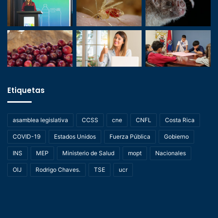
Etiquetas
asamblea legislativa
CCSS
cne
CNFL
Costa Rica
COVID-19
Estados Unidos
Fuerza Pública
Gobierno
INS
MEP
Ministerio de Salud
mopt
Nacionales
OIJ
Rodrigo Chaves.
TSE
ucr