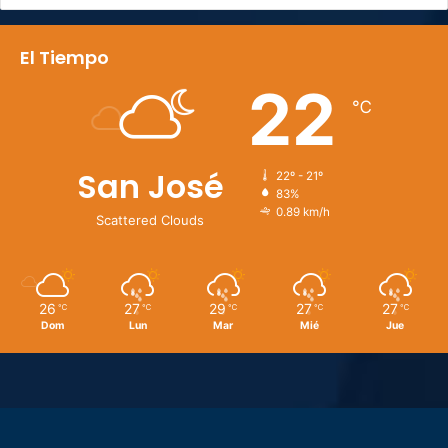
El Tiempo
22
℃
San José
22º - 21º
83%
0.89 km/h
Scattered Clouds
26
27
29
27
27
℃
℃
℃
℃
℃
Dom
Lun
Mar
Mié
Jue