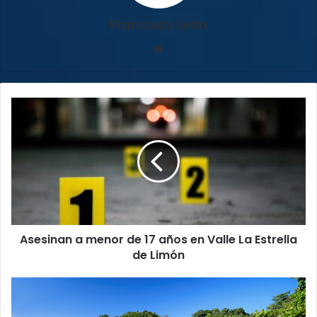
Francisco León
Sitio
web
Asesinan
a
menor
de
17
años
en
Valle
La
Asesinan a menor de 17 años en Valle La Estrella
Estrella
de
de Limón
Limón
Accidentes
acuáticos
ya