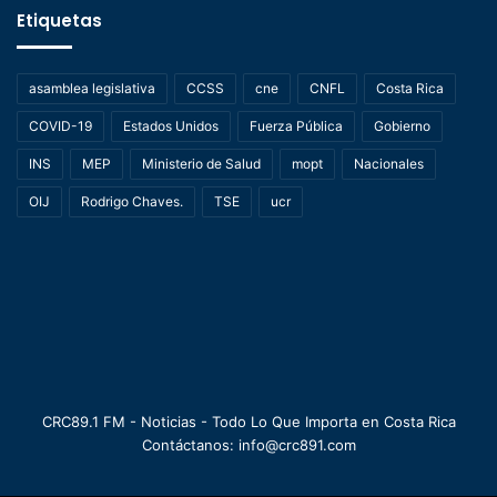
Etiquetas
asamblea legislativa
CCSS
cne
CNFL
Costa Rica
COVID-19
Estados Unidos
Fuerza Pública
Gobierno
INS
MEP
Ministerio de Salud
mopt
Nacionales
OIJ
Rodrigo Chaves.
TSE
ucr
CRC89.1 FM - Noticias - Todo Lo Que Importa en Costa Rica
Contáctanos: info@crc891.com