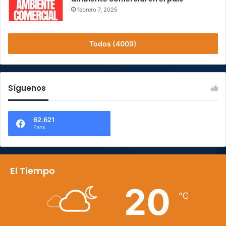
febrero 7, 2025
Todos (4009)
Síguenos
62.621
Fans
El Tiempo
20
℃