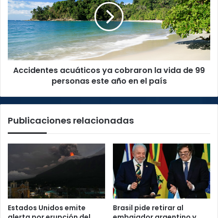
cobraron
la
vida
de
99
personas
Accidentes acuáticos ya cobraron la vida de 99
este
año
personas este año en el país
en
el
país
Publicaciones relacionadas
Estados Unidos emite
Brasil pide retirar al
alerta por erupción del
embajador argentino y