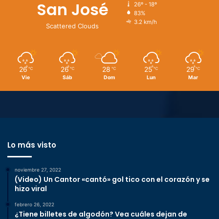
San José
26º - 18º
83%
3.2 km/h
Scattered Clouds
26
26
28
25
29
℃
℃
℃
℃
℃
Vie
Sáb
Dom
Lun
Mar
Lo más visto
noviembre 27, 2022
(Video) Un Cantor «cantó» gol tico con el corazón y se
hizo viral
febrero 26, 2022
¿Tiene billetes de algodón? Vea cuáles dejan de