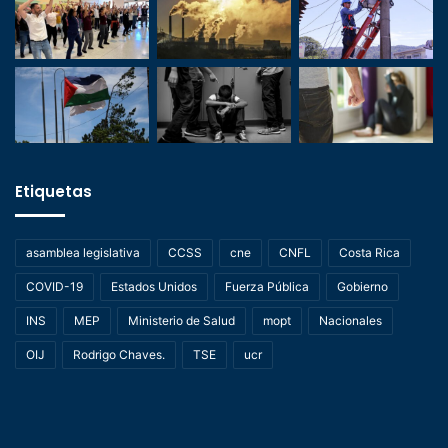
Etiquetas
asamblea legislativa
CCSS
cne
CNFL
Costa Rica
COVID-19
Estados Unidos
Fuerza Pública
Gobierno
INS
MEP
Ministerio de Salud
mopt
Nacionales
OIJ
Rodrigo Chaves.
TSE
ucr