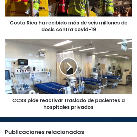
seis
millones
de
Costa Rica ha recibido más de seis millones de
dosis
contra
dosis contra covid-19
covid-
19
CCSS
pide
reactivar
traslado
de
pacientes
a
hospitales
privados
CCSS pide reactivar traslado de pacientes a
hospitales privados
Publicaciones relacionadas