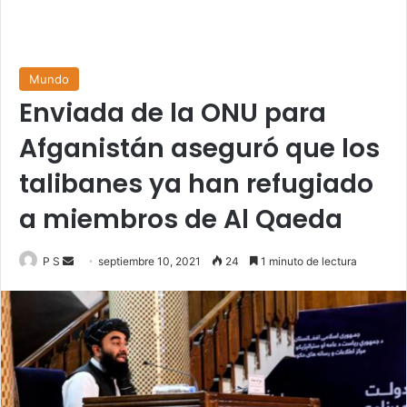
Mundo
Enviada de la ONU para
Afganistán aseguró que los
talibanes ya han refugiado
a miembros de Al Qaeda
Send
P S
septiembre 10, 2021
24
1 minuto de lectura
an
email