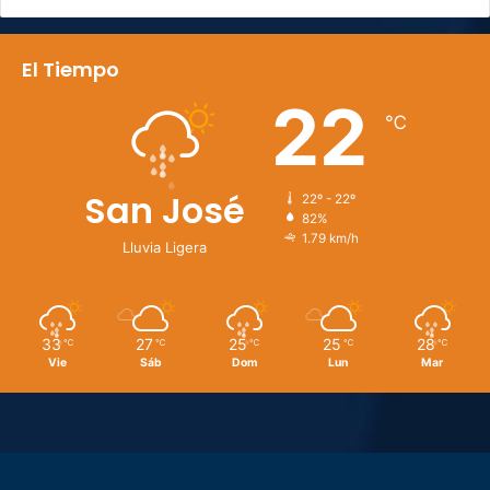
El Tiempo
22
℃
San José
22º - 22º
82%
1.79 km/h
Lluvia Ligera
33
27
25
25
28
℃
℃
℃
℃
℃
Vie
Sáb
Dom
Lun
Mar