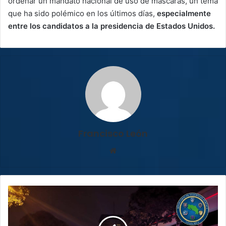
ordenar un mandato nacional de uso de máscaras, un tema
que ha sido polémico en los últimos días,
especialmente
entre los candidatos a la presidencia de Estados Unidos.
Francisco León
Sitio
web
Megaoperativo
dejó
58
detenidos