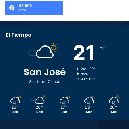
62.660
Fans
El Tiempo
21
℃
San José
26º - 20º
85%
4.02 km/h
Scattered Clouds
26
26
27
29
28
℃
℃
℃
℃
℃
Sáb
Dom
Lun
Mar
Mié