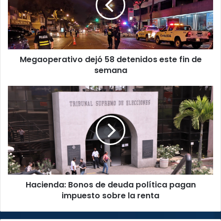
este
fin
de
semana
Megaoperativo dejó 58 detenidos este fin de
semana
Hacienda:
Bonos
de
deuda
política
pagan
impuesto
sobre
la
Hacienda: Bonos de deuda política pagan
renta
impuesto sobre la renta