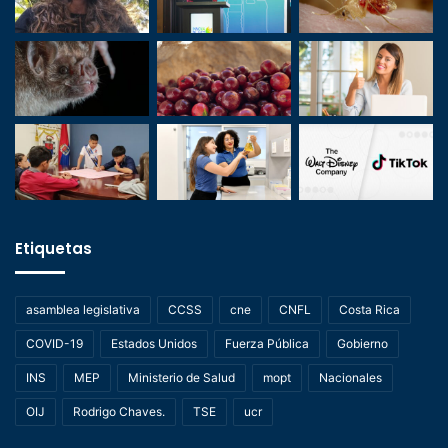
Etiquetas
asamblea legislativa
CCSS
cne
CNFL
Costa Rica
COVID-19
Estados Unidos
Fuerza Pública
Gobierno
INS
MEP
Ministerio de Salud
mopt
Nacionales
OIJ
Rodrigo Chaves.
TSE
ucr