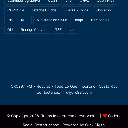
asamblea legislativa
CCSS
cne
CNFL
Costa Rica
COVID-19
Estados Unidos
Fuerza Pública
Gobierno
INS
MEP
Ministerio de Salud
mopt
Nacionales
OIJ
Rodrigo Chaves.
TSE
ucr
CRC89.1 FM - Noticias - Todo Lo Que Importa en Costa Rica
Contáctanos: info@crc891.com
© Copyright 2026, Todos los derechos reservados |
Cadena
Radial Costarricense
| Powered by
Click Digital