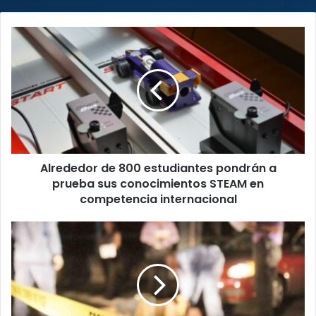
Alrededor
de
800
estudiantes
pondrán
a
prueba
sus
conocimientos
Alrededor de 800 estudiantes pondrán a
STEAM
en
prueba sus conocimientos STEAM en
competencia
competencia internacional
internacional
Puntarenas:
Hallan
cuerpo
semidesnudo
y
apuñalado