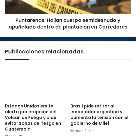
dentro
de
plantación
Puntarenas: Hallan cuerpo semidesnudo y
en
Corredores
apuñalado dentro de plantación en Corredores
Publicaciones relacionadas
Estados Unidos emite
Brasil pide retirar al
alerta por erupción del
embajador argentino y
Volcán de Fuego y pide
aumenta la tensión con el
evitar zonas de riesgo en
gobierno de Milei
Guatemala
Hace 2 días