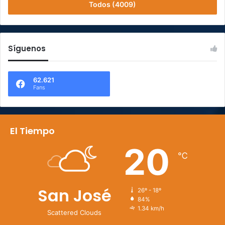
Todos (4009)
Síguenos
62.621
Fans
El Tiempo
20
℃
San José
26º - 18º
84%
1.34 km/h
Scattered Clouds