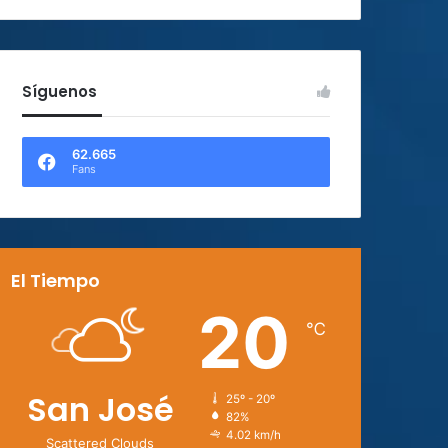
Síguenos
62.665
Fans
El Tiempo
20
℃
San José
25º - 20º
82%
4.02 km/h
Scattered Clouds