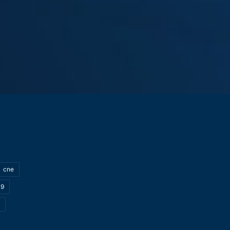
cne
19