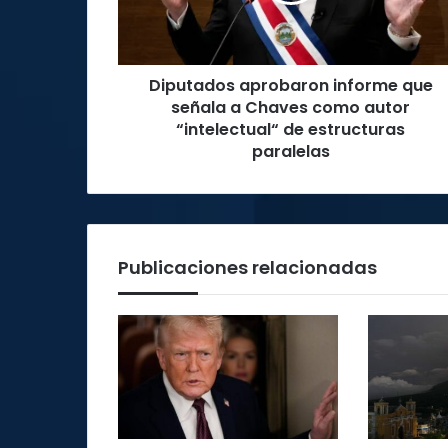
Chaves
como
autor
Diputados aprobaron informe que
“intelectual“
de
señala a Chaves como autor
estructuras
“intelectual“ de estructuras
paralelas
paralelas
Publicaciones relacionadas