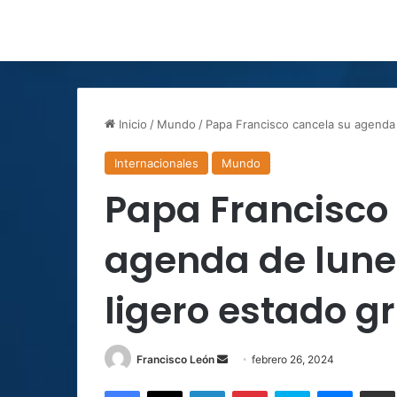
Inicio
/
Mundo
/
Papa Francisco cancela su agenda 
Internacionales
Mundo
Papa Francisco
agenda de lune
ligero estado gr
Send
Francisco León
febrero 26, 2024
an
Facebook
X
LinkedIn
Pinterest
Skype
Messen
C