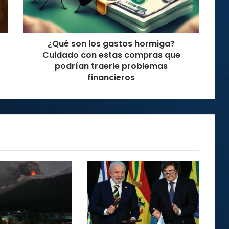
con
estas
compras
¿Qué son los gastos hormiga?
que
podrían
Cuidado con estas compras que
traerle
podrían traerle problemas
problemas
financieros
financieros