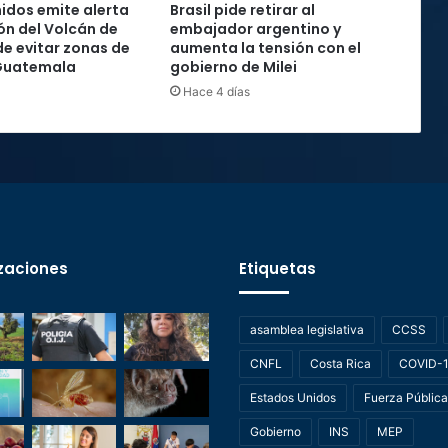
idos emite alerta
Brasil pide retirar al
ón del Volcán de
embajador argentino y
de evitar zonas de
aumenta la tensión con el
 Guatemala
gobierno de Milei
Hace 4 días
zaciones
Etiquetas
asamblea legislativa
CCSS
CNFL
Costa Rica
COVID-
Estados Unidos
Fuerza Pública
Gobierno
INS
MEP