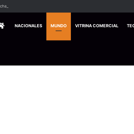
ados ingresan a hospital de Nicoya y matan a paciente a balazos
HOME
NACIONALES
MUNDO
VITRINA COMERCIAL
TE