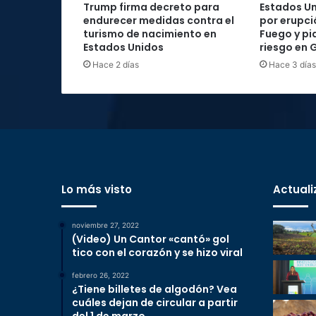
Trump firma decreto para
Estados Un
endurecer medidas contra el
por erupci
turismo de nacimiento en
Fuego y pi
Estados Unidos
riesgo en
Hace 2 días
Hace 3 días
Lo más visto
Actuali
noviembre 27, 2022
(Video) Un Cantor «cantó» gol
tico con el corazón y se hizo viral
febrero 26, 2022
¿Tiene billetes de algodón? Vea
cuáles dejan de circular a partir