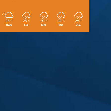
25
25
29
28
28
℃
℃
℃
℃
℃
Dom
Lun
Mar
Mié
Jue