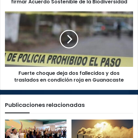
Acuerdo
firmar Acuerdo Sostenible de la Biodiversidad
Sostenible
de
Fuerte
la
choque
Biodiversidad
deja
dos
fallecidos
y
dos
traslados
en
Fuerte choque deja dos fallecidos y dos
condición
roja
traslados en condición roja en Guanacaste
en
Guanacaste
Publicaciones relacionadas