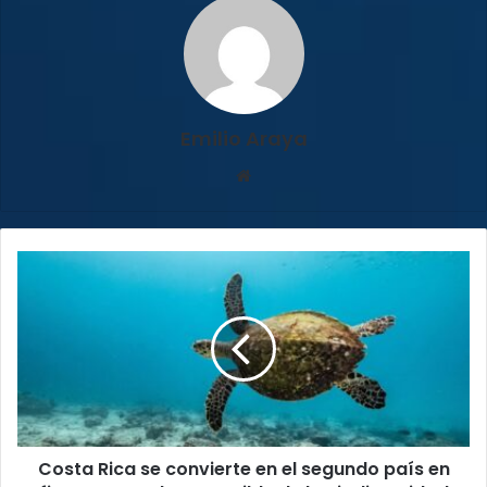
Emilio Araya
Sitio
web
Costa
Rica
se
convierte
en
el
segundo
país
en
Costa Rica se convierte en el segundo país en
firmar