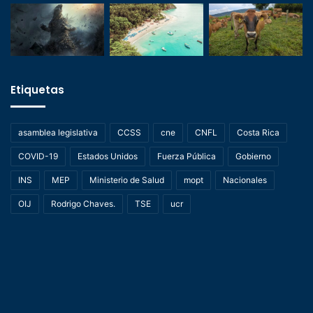
Etiquetas
asamblea legislativa
CCSS
cne
CNFL
Costa Rica
COVID-19
Estados Unidos
Fuerza Pública
Gobierno
INS
MEP
Ministerio de Salud
mopt
Nacionales
OIJ
Rodrigo Chaves.
TSE
ucr