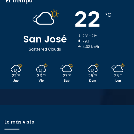
El Tiempo
22
℃
San José
23º - 21º
79%
4.02 km/h
Scattered Clouds
22
33
27
25
25
℃
℃
℃
℃
℃
Jue
Vie
Sáb
Dom
Lun
Lo más visto