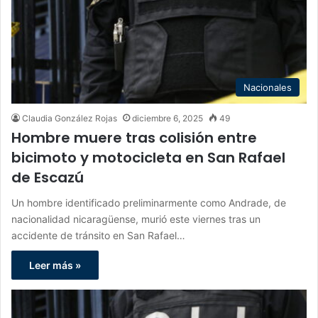
Nacionales
Claudia González Rojas
diciembre 6, 2025
49
Hombre muere tras colisión entre
bicimoto y motocicleta en San Rafael
de Escazú
Un hombre identificado preliminarmente como Andrade, de
nacionalidad nicaragüense, murió este viernes tras un
accidente de tránsito en San Rafael…
Leer más »