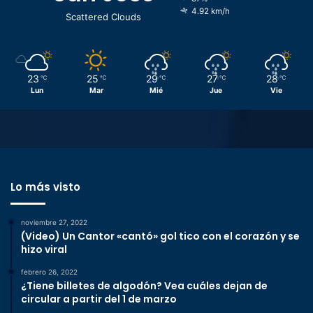
4.92 km/h
Scattered Clouds
23
25
29
27
28
℃
℃
℃
℃
℃
Lun
Mar
Mié
Jue
Vie
Lo más visto
noviembre 27, 2022
(Video) Un Cantor «cantó» gol tico con el corazón y se
hizo viral
febrero 26, 2022
¿Tiene billetes de algodón? Vea cuáles dejan de
circular a partir del 1 de marzo