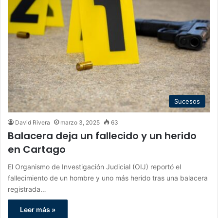
Sucesos
David Rivera
marzo 3, 2025
63
Balacera deja un fallecido y un herido
en Cartago
El Organismo de Investigación Judicial (OIJ) reportó el
fallecimiento de un hombre y uno más herido tras una balacera
registrada…
Leer más »