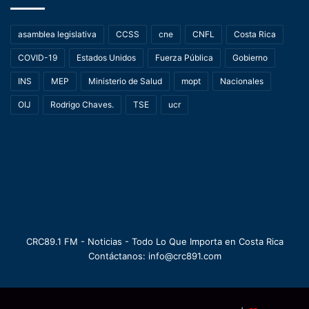
asamblea legislativa
CCSS
cne
CNFL
Costa Rica
COVID-19
Estados Unidos
Fuerza Pública
Gobierno
INS
MEP
Ministerio de Salud
mopt
Nacionales
OIJ
Rodrigo Chaves.
TSE
ucr
CRC89.1 FM - Noticias - Todo Lo Que Importa en Costa Rica
Contáctanos: info@crc891.com