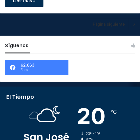
Leer más »
Página siguiente
Síguenos
62.663
Fans
El Tiempo
20
℃
San José
23º - 19º
87%