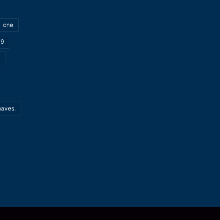
cne
19
haves.