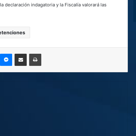
 declaración indagatoria y la Fiscalía valorará las
etenciones
kype
Messenger
Compartir por correo electrónico
Imprimir