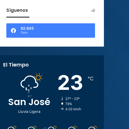
Síguenos
62.645
Fans
El Tiempo
23
℃
San José
27º - 23º
79%
4.02 km/h
Lluvia Ligera