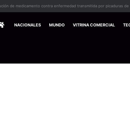
ina en la zona sur reactiva la alerta por mordeduras de murciélagos
HOME
NACIONALES
MUNDO
VITRINA COMERCIAL
TE