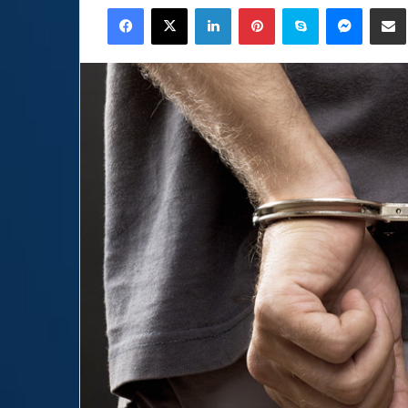
Facebook
X
LinkedIn
Pinterest
Skype
Messen
C
email