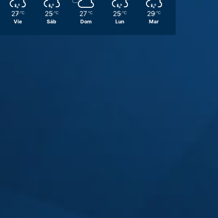
27
25
27
25
29
℃
℃
℃
℃
℃
Vie
Sáb
Dom
Lun
Mar