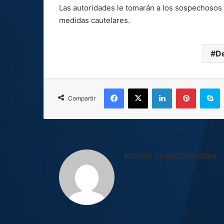
Las autoridades le tomarán a los sospechosos la
medidas cautelares.
D
Facebook
X
LinkedIn
Pinterest
S
Compartir
Maria Jose Corrales