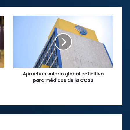
Aprueban
salario
global
definitivo
para
médicos
de
la
CCSS
Aprueban salario global definitivo
para médicos de la CCSS