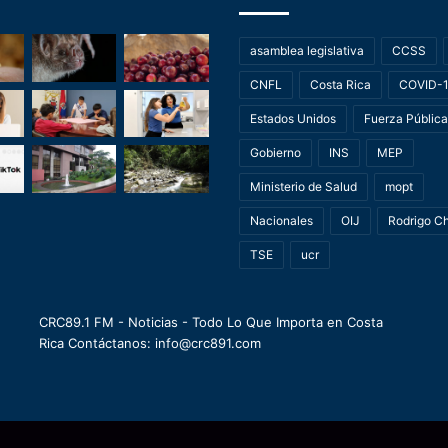
asamblea legislativa
CCSS
CNFL
Costa Rica
COVID-
Estados Unidos
Fuerza Pública
Gobierno
INS
MEP
Ministerio de Salud
mopt
Nacionales
OIJ
Rodrigo C
TSE
ucr
CRC89.1 FM - Noticias - Todo Lo Que Importa en Costa
Rica Contáctanos: info@crc891.com