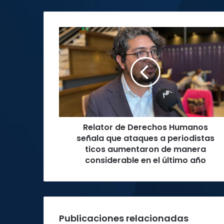
Relator
de
Derechos
Humanos
señala
que
ataques
a
periodistas
Relator de Derechos Humanos
ticos
aumentaron
señala que ataques a periodistas
de
ticos aumentaron de manera
manera
considerable en el último año
considerable
en
el
último
año
Publicaciones relacionadas