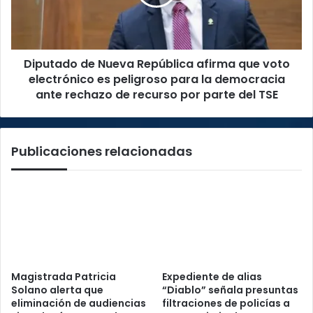
que
voto
electrónico
es
Diputado de Nueva República afirma que voto
peligroso
para
electrónico es peligroso para la democracia
la
ante rechazo de recurso por parte del TSE
democracia
ante
rechazo
Publicaciones relacionadas
de
recurso
por
parte
del
TSE
Magistrada Patricia
Expediente de alias
Solano alerta que
“Diablo” señala presuntas
eliminación de audiencias
filtraciones de policías a