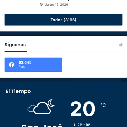
febrero 19, 2026
Todos (3196)
Síguenos
62.645
Fans
El Tiempo
20
℃
21º - 19º