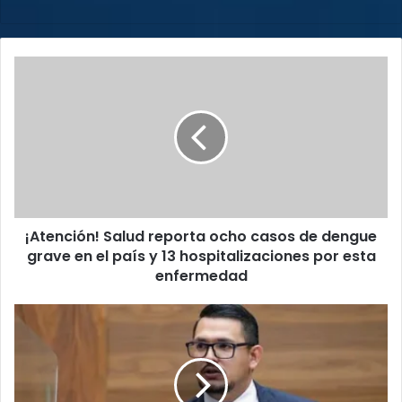
web
¡Atención!
Salud
reporta
ocho
casos
de
dengue
grave
en
¡Atención! Salud reporta ocho casos de dengue
el
país
grave en el país y 13 hospitalizaciones por esta
y
enfermedad
13
hospitalizaciones
Diputado
por
de
esta
Nueva
enfermedad
República
afirma