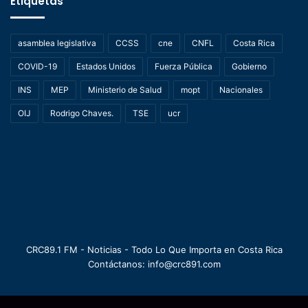
Etiquetas
asamblea legislativa
CCSS
cne
CNFL
Costa Rica
COVID-19
Estados Unidos
Fuerza Pública
Gobierno
INS
MEP
Ministerio de Salud
mopt
Nacionales
OIJ
Rodrigo Chaves.
TSE
ucr
CRC89.1 FM - Noticias - Todo Lo Que Importa en Costa Rica
Contáctanos: info@crc891.com