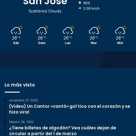
San José
86%
3.58 km/h
Scattered Clouds
26
26
26
26
28
℃
℃
℃
℃
℃
Sáb
Dom
Lun
Mar
Mié
Lo más visto
noviembre 27, 2022
(Video) Un Cantor «cantó» gol tico con el corazón y se
hizo viral
febrero 26, 2022
¿Tiene billetes de algodón? Vea cuáles dejan de
circular a partir del 1 de marzo