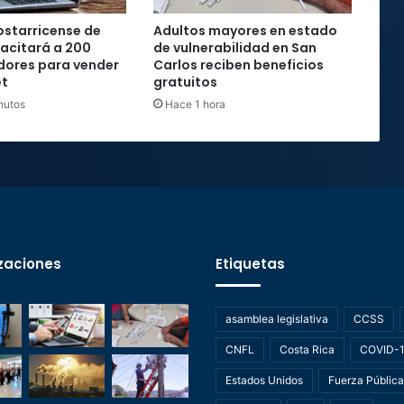
starricense de
Adultos mayores en estado
acitará a 200
de vulnerabilidad en San
ores para vender
Carlos reciben beneficios
et
gratuitos
nutos
Hace 1 hora
zaciones
Etiquetas
asamblea legislativa
CCSS
CNFL
Costa Rica
COVID-
Estados Unidos
Fuerza Pública