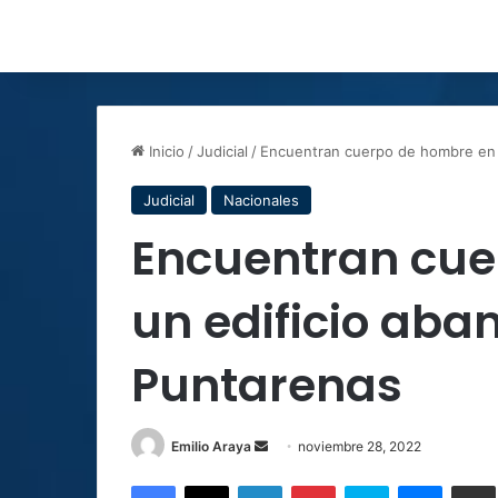
Inicio
/
Judicial
/
Encuentran cuerpo de hombre en 
Judicial
Nacionales
Encuentran cue
un edificio ab
Puntarenas
Send
Emilio Araya
noviembre 28, 2022
an
Facebook
X
LinkedIn
Pinterest
Skype
Messen
C