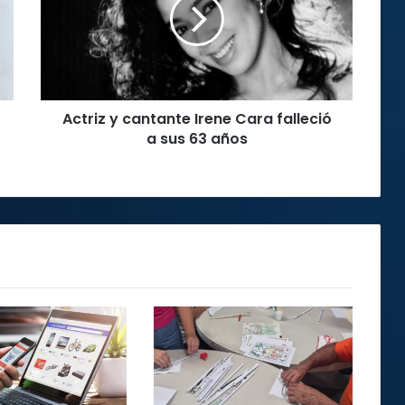
Irene
Cara
falleció
a
sus
63
Actriz y cantante Irene Cara falleció
años
a sus 63 años