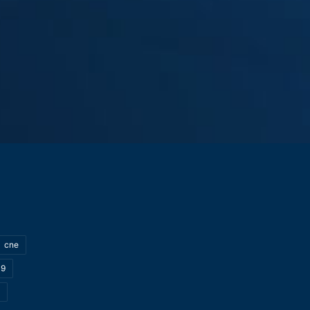
cne
19