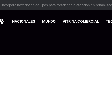
nse de Pymes capacitará a 200 emprendedores para vender por interne
HOME
NACIONALES
MUNDO
VITRINA COMERCIAL
TE