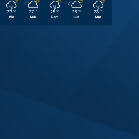
33
27
25
25
28
℃
℃
℃
℃
℃
Vie
Sáb
Dom
Lun
Mar