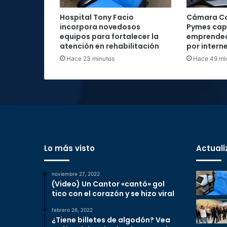
Hospital Tony Facio
Cámara Co
incorpora novedosos
Pymes cap
equipos para fortalecer la
emprended
atención en rehabilitación
por intern
Hace 23 minutos
Hace 49 mi
Lo más visto
Actuali
noviembre 27, 2022
(Video) Un Cantor «cantó» gol
tico con el corazón y se hizo viral
febrero 26, 2022
¿Tiene billetes de algodón? Vea