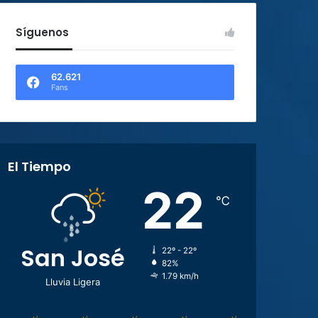
Síguenos
62.621
Fans
El Tiempo
22
℃
San José
22º - 22º
82%
1.79 km/h
Lluvia Ligera