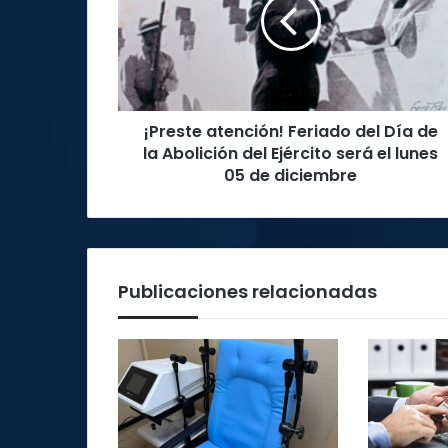
del
Día
de
la
Abolición
del
¡Preste atención! Feriado del Día de
Ejército
será
la Abolición del Ejército será el lunes
el
05 de diciembre
lunes
05
de
diciembre
Publicaciones relacionadas