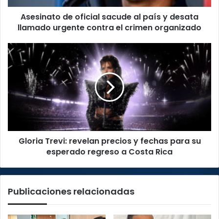
llamado
Asesinato de oficial sacude al país y desata
urgente
contra
llamado urgente contra el crimen organizado
el
crimen
Gloria
organizado
Trevi:
revelan
precios
y
fechas
para
su
esperado
Gloria Trevi: revelan precios y fechas para su
regreso
a
esperado regreso a Costa Rica
Costa
Rica
Publicaciones relacionadas