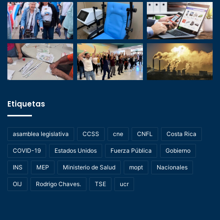
Etiquetas
asamblea legislativa
CCSS
cne
CNFL
Costa Rica
COVID-19
Estados Unidos
Fuerza Pública
Gobierno
INS
MEP
Ministerio de Salud
mopt
Nacionales
OIJ
Rodrigo Chaves.
TSE
ucr