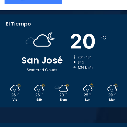
El Tiempo
20
℃
San José
26º - 18º
84%
1.34 km/h
Scattered Clouds
26
26
28
25
29
℃
℃
℃
℃
℃
Vie
Sáb
Dom
Lun
Mar