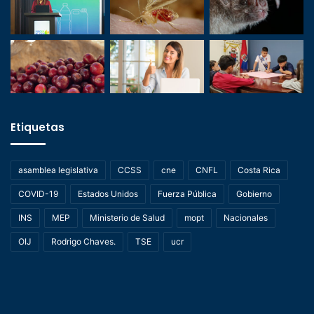
Etiquetas
asamblea legislativa
CCSS
cne
CNFL
Costa Rica
COVID-19
Estados Unidos
Fuerza Pública
Gobierno
INS
MEP
Ministerio de Salud
mopt
Nacionales
OIJ
Rodrigo Chaves.
TSE
ucr