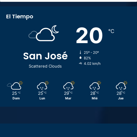
El Tiempo
20
℃
San José
25º - 20º
82%
4.02 km/h
Scattered Clouds
25
25
29
28
28
℃
℃
℃
℃
℃
Dom
Lun
Mar
Mié
Jue