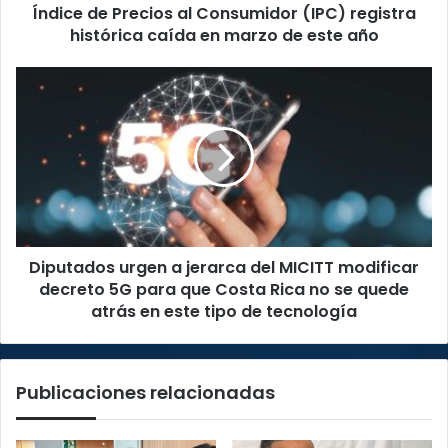
Índice de Precios al Consumidor (IPC) registra
en
marzo
histórica caída en marzo de este año
de
este
Diputados
año
urgen
a
jerarca
del
MICITT
modificar
decreto
5G
Diputados urgen a jerarca del MICITT modificar
para
que
decreto 5G para que Costa Rica no se quede
Costa
atrás en este tipo de tecnología
Rica
no
se
Publicaciones relacionadas
quede
atrás
en