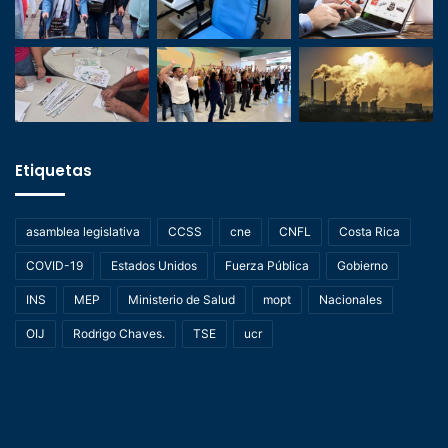
Etiquetas
asamblea legislativa
CCSS
cne
CNFL
Costa Rica
COVID-19
Estados Unidos
Fuerza Pública
Gobierno
INS
MEP
Ministerio de Salud
mopt
Nacionales
OIJ
Rodrigo Chaves.
TSE
ucr