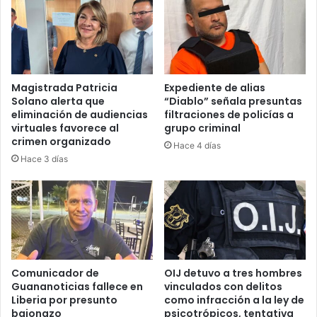
este
tipo
de
tecnología
Magistrada Patricia
Expediente de alias
Solano alerta que
“Diablo” señala presuntas
eliminación de audiencias
filtraciones de policías a
virtuales favorece al
grupo criminal
crimen organizado
Hace 4 días
Hace 3 días
Comunicador de
OIJ detuvo a tres hombres
Guananoticias fallece en
vinculados con delitos
Liberia por presunto
como infracción a la ley de
bajonazo
psicotrópicos, tentativa