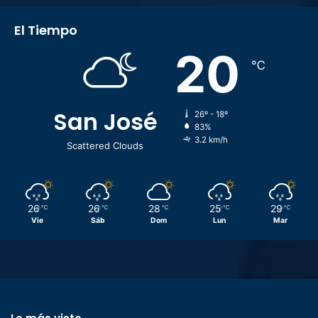
El Tiempo
20
℃
San José
26º - 18º
83%
3.2 km/h
Scattered Clouds
26
26
28
25
29
℃
℃
℃
℃
℃
Vie
Sáb
Dom
Lun
Mar