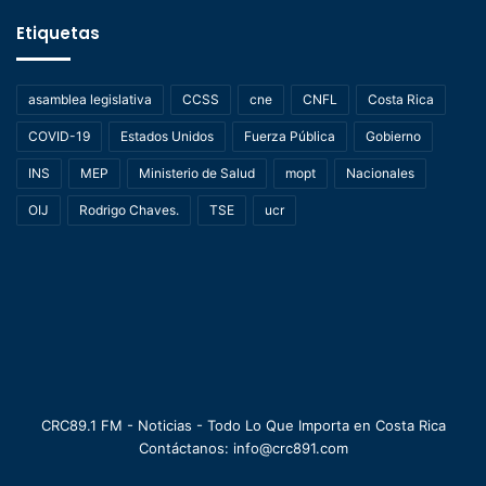
Etiquetas
asamblea legislativa
CCSS
cne
CNFL
Costa Rica
COVID-19
Estados Unidos
Fuerza Pública
Gobierno
INS
MEP
Ministerio de Salud
mopt
Nacionales
OIJ
Rodrigo Chaves.
TSE
ucr
CRC89.1 FM - Noticias - Todo Lo Que Importa en Costa Rica
Contáctanos: info@crc891.com