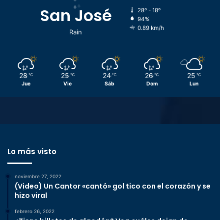
San José
28º - 18º
94%
0.89 km/h
Rain
28
25
24
26
25
℃
℃
℃
℃
℃
Jue
Vie
Sáb
Dom
Lun
Lo más visto
noviembre 27, 2022
(Video) Un Cantor «cantó» gol tico con el corazón y se
hizo viral
febrero 26, 2022