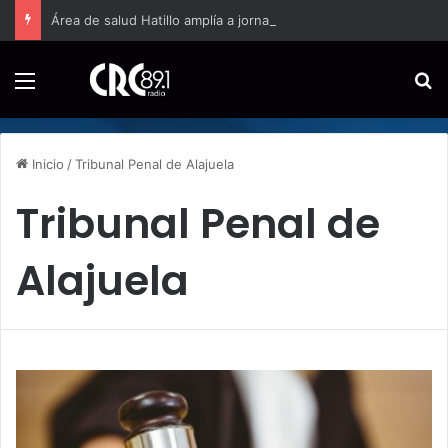
Área de salud Hatillo amplía a jornada completa la atención domiciliaria para embarazos de alto riesgo
Menú
B
Inicio
/
Tribunal Penal de Alajuela
Tribunal Penal de
Alajuela