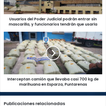
sin
mascarilla,
y
Usuarios del Poder Judicial podrán entrar sin
funcionarios
tendrán
mascarilla, y funcionarios tendrán que usarla
que
usarla
Interceptan
camión
que
llevaba
casi
700
kg
de
marihuana
Interceptan camión que llevaba casi 700 kg de
en
Esparza,
marihuana en Esparza, Puntarenas
Puntarenas
Publicaciones relacionadas