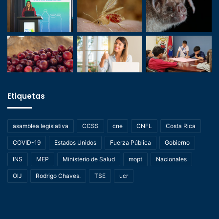
Etiquetas
asamblea legislativa
CCSS
cne
CNFL
Costa Rica
COVID-19
Estados Unidos
Fuerza Pública
Gobierno
INS
MEP
Ministerio de Salud
mopt
Nacionales
OIJ
Rodrigo Chaves.
TSE
ucr