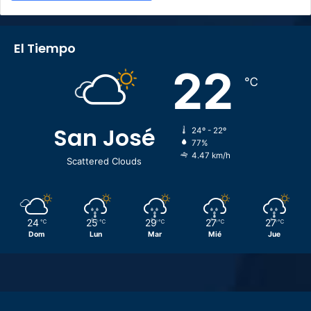
El Tiempo
22
℃
San José
24º - 22º
77%
4.47 km/h
Scattered Clouds
24
25
29
27
27
℃
℃
℃
℃
℃
Dom
Lun
Mar
Mié
Jue