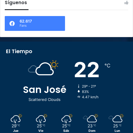
Síguenos
62.617
Fans
El Tiempo
22
℃
San José
29º - 21º
83%
4.47 km/h
Scattered Clouds
29
25
25
23
25
℃
℃
℃
℃
℃
Jue
Vie
Sáb
Dom
Lun