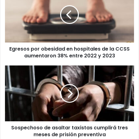
obesidad
en
hospitales
de
la
CCSS
aumentaron
Egresos por obesidad en hospitales de la CCSS
38%
entre
aumentaron 38% entre 2022 y 2023
2022
y
Sospechoso
2023
de
asaltar
taxistas
cumplirá
tres
meses
de
prisión
Sospechoso de asaltar taxistas cumplirá tres
preventiva
meses de prisión preventiva