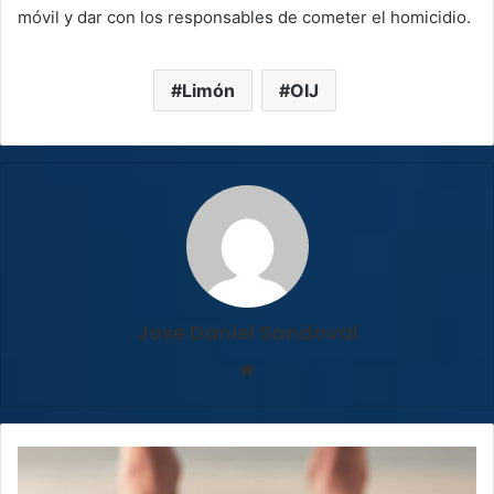
móvil y dar con los responsables de cometer el homicidio.
Limón
OIJ
Jose Daniel Sandoval
Sitio
web
Egresos
por