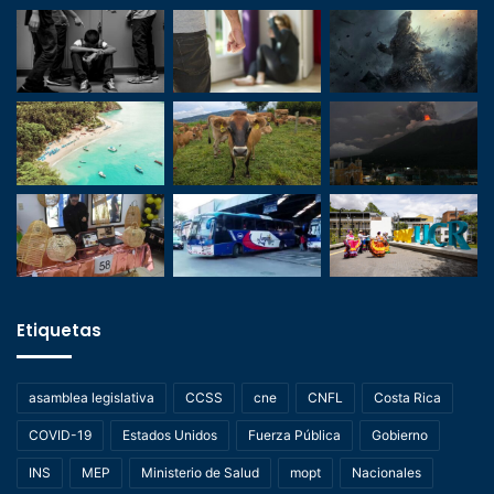
Etiquetas
asamblea legislativa
CCSS
cne
CNFL
Costa Rica
COVID-19
Estados Unidos
Fuerza Pública
Gobierno
INS
MEP
Ministerio de Salud
mopt
Nacionales