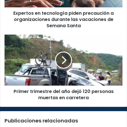
durante
las
Expertos en tecnología piden precaución a
vacaciones
de
organizaciones durante las vacaciones de
Semana
Semana Santa
Santa
Primer
trimestre
del
año
dejó
120
personas
muertas
en
Primer trimestre del año dejó 120 personas
carretera
muertas en carretera
Publicaciones relacionadas