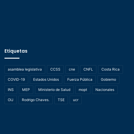
Etiquetas
asamblea legislativa
CCSS
cne
CNFL
Costa Rica
COVID-19
Estados Unidos
Fuerza Pública
Gobierno
INS
MEP
Ministerio de Salud
mopt
Nacionales
OIJ
Rodrigo Chaves.
TSE
ucr