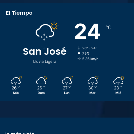
El Tiempo
24
℃
San José
26º - 24º
79%
5.36 km/h
Lluvia Ligera
26
26
27
30
28
℃
℃
℃
℃
℃
Sáb
Dom
Lun
Mar
Mié