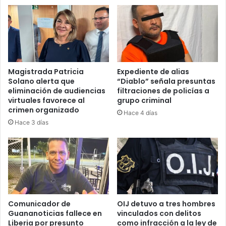
según
estudio
Magistrada Patricia
Expediente de alias
Solano alerta que
“Diablo” señala presuntas
eliminación de audiencias
filtraciones de policías a
virtuales favorece al
grupo criminal
crimen organizado
Hace 4 días
Hace 3 días
Comunicador de
OIJ detuvo a tres hombres
Guananoticias fallece en
vinculados con delitos
Liberia por presunto
como infracción a la ley de