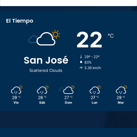
El Tiempo
22
℃
San José
29º - 22º
83%
5.36 km/h
Scattered Clouds
29
26
27
27
29
℃
℃
℃
℃
℃
Vie
Sáb
Dom
Lun
Mar