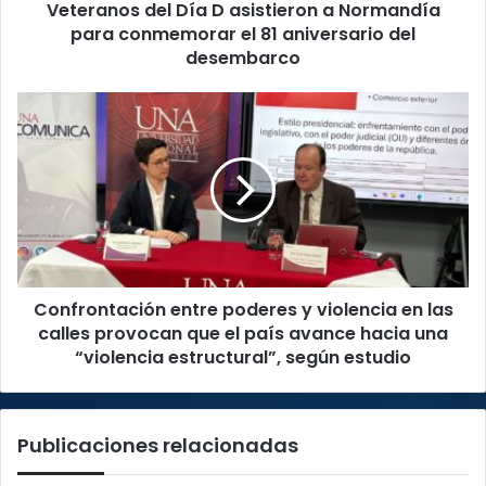
Veteranos del Día D asistieron a Normandía
el
81
para conmemorar el 81 aniversario del
aniversario
desembarco
del
desembarco
Confrontación
entre
poderes
y
violencia
en
las
calles
provocan
Confrontación entre poderes y violencia en las
que
el
calles provocan que el país avance hacia una
país
“violencia estructural”, según estudio
avance
hacia
una
Publicaciones relacionadas
“violencia
estructural”,