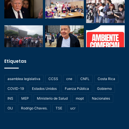
Etiquetas
asamblea legislativa
CCSS
cne
CNFL
Costa Rica
COVID-19
Estados Unidos
Fuerza Pública
Gobierno
INS
MEP
Ministerio de Salud
mopt
Nacionales
OIJ
Rodrigo Chaves.
TSE
ucr