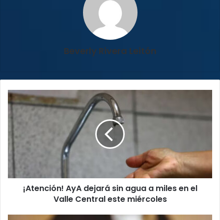
Beverly Rivera Leitón
¡Atención!
AyA
dejará
sin
agua
a
miles
en
el
¡Atención! AyA dejará sin agua a miles en el
Valle
Central
Valle Central este miércoles
este
miércoles
Tribunal