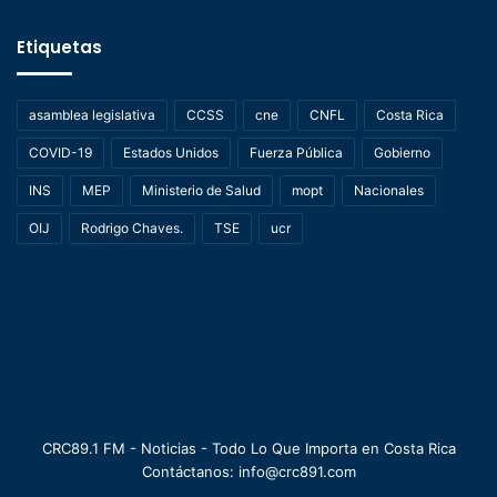
Etiquetas
asamblea legislativa
CCSS
cne
CNFL
Costa Rica
COVID-19
Estados Unidos
Fuerza Pública
Gobierno
INS
MEP
Ministerio de Salud
mopt
Nacionales
OIJ
Rodrigo Chaves.
TSE
ucr
CRC89.1 FM - Noticias - Todo Lo Que Importa en Costa Rica
Contáctanos: info@crc891.com