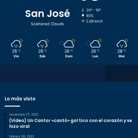
San José
20º - 19º
85%
2.68 km/h
Scattered Clouds
25
25
26
26
28
℃
℃
℃
℃
℃
Vie
Sáb
Dom
Lun
Mar
Lo más visto
noviembre 27, 2022
(Video) Un Cantor «cantó» gol tico con el corazón y se
hizo viral
febrero 26, 2022