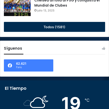
Chelsea arrolla al PSG y conquista el
Mundial de Clubes
julio 13, 2025
Todos (1581)
Síguenos
62.621
Fans
El Tiempo
19
℃