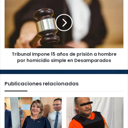
impone
15
años
de
prisión
a
hombre
por
Tribunal impone 15 años de prisión a hombre
homicidio
simple
por homicidio simple en Desamparados
en
Desamparados
Publicaciones relacionadas