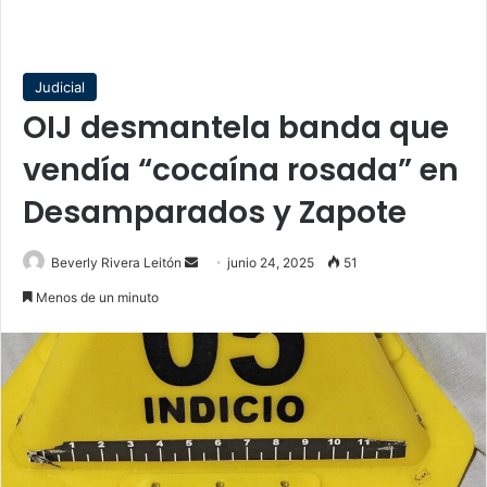
Judicial
OIJ desmantela banda que
vendía “cocaína rosada” en
Desamparados y Zapote
Send
Beverly Rivera Leitón
junio 24, 2025
51
an
Menos de un minuto
email