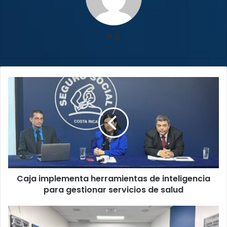
P S
Caja
implementa
herramientas
de
inteligencia
para
gestionar
servicios
de
Caja implementa herramientas de inteligencia
salud
para gestionar servicios de salud
¡Atención!
Empresa