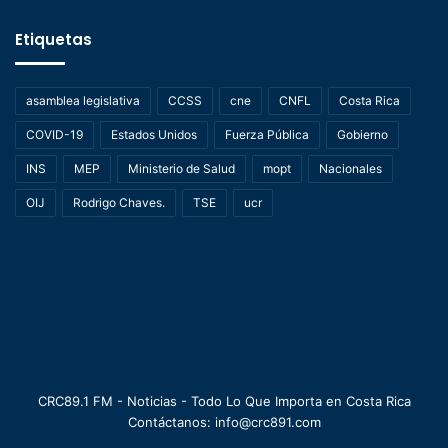
Etiquetas
asamblea legislativa
CCSS
cne
CNFL
Costa Rica
COVID-19
Estados Unidos
Fuerza Pública
Gobierno
INS
MEP
Ministerio de Salud
mopt
Nacionales
OIJ
Rodrigo Chaves.
TSE
ucr
CRC89.1 FM - Noticias - Todo Lo Que Importa en Costa Rica
Contáctanos: info@crc891.com