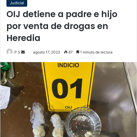
Judicial
OIJ detiene a padre e hijo
por venta de drogas en
Heredia
Send
P S
agosto 17, 2023
87
1 minuto de lectura
an
email