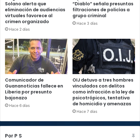
Solano alerta que
“Diablo” señala presuntas
eliminación de audiencias
filtraciones de policías a
virtuales favorece al
grupo criminal
crimen organizado
Hace 3 días
Hace 2 días
Comunicador de
OIJ detuvo a tres hombres
Guananoticias fallece en
vinculados con delitos
Liberia por presunto
como infracción a la ley de
bajonazo
psicotrópicos, tentativa
de homicidio y amenazas
Hace 6 días
Hace 7 días
Por P S