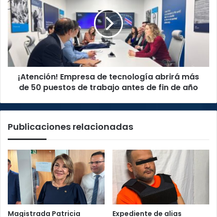
de
tecnología
abrirá
más
de
50
puestos
¡Atención! Empresa de tecnología abrirá más
de
trabajo
de 50 puestos de trabajo antes de fin de año
antes
de
fin
Publicaciones relacionadas
de
año
Magistrada Patricia
Expediente de alias