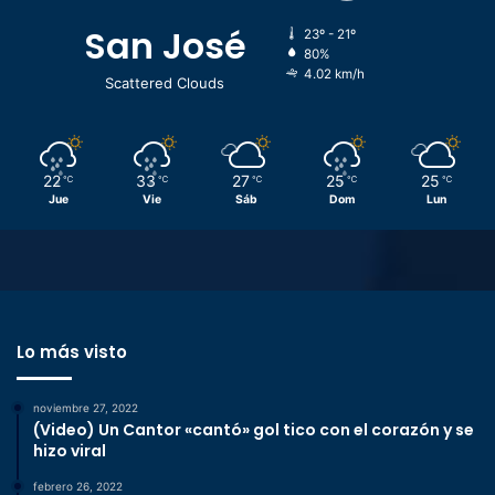
San José
23º - 21º
80%
4.02 km/h
Scattered Clouds
22
33
27
25
25
℃
℃
℃
℃
℃
Jue
Vie
Sáb
Dom
Lun
Lo más visto
noviembre 27, 2022
(Video) Un Cantor «cantó» gol tico con el corazón y se
hizo viral
febrero 26, 2022