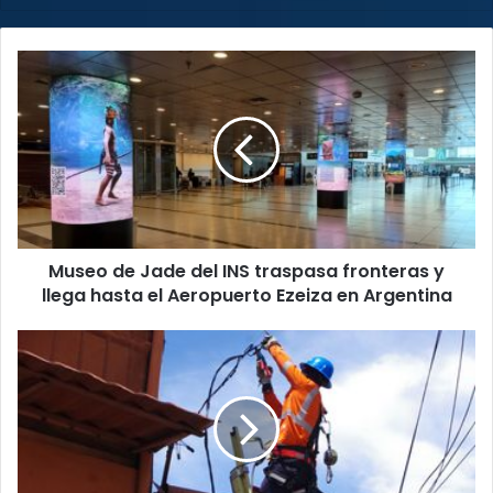
Museo
de
Jade
del
INS
traspasa
fronteras
y
llega
Museo de Jade del INS traspasa fronteras y
hasta
el
llega hasta el Aeropuerto Ezeiza en Argentina
Aeropuerto
Ezeiza
¡Prepárese!
en
CNFL
Argentina
cortará
la
electricidad
en
dos