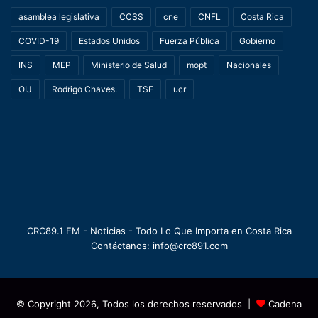
asamblea legislativa
CCSS
cne
CNFL
Costa Rica
COVID-19
Estados Unidos
Fuerza Pública
Gobierno
INS
MEP
Ministerio de Salud
mopt
Nacionales
OIJ
Rodrigo Chaves.
TSE
ucr
CRC89.1 FM - Noticias - Todo Lo Que Importa en Costa Rica
Contáctanos: info@crc891.com
© Copyright 2026, Todos los derechos reservados |
Cadena