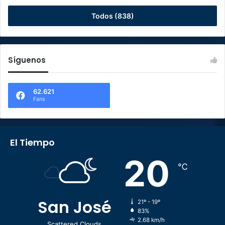
Todos (838)
Síguenos
62.621
Fans
El Tiempo
20
℃
San José
21º - 19º
83%
2.68 km/h
Scattered Clouds