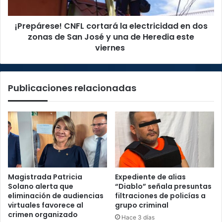
zonas
de
¡Prepárese! CNFL cortará la electricidad en dos
San
José
zonas de San José y una de Heredia este
y
viernes
una
de
Heredia
Publicaciones relacionadas
este
viernes
Magistrada Patricia
Expediente de alias
Solano alerta que
“Diablo” señala presuntas
eliminación de audiencias
filtraciones de policías a
virtuales favorece al
grupo criminal
crimen organizado
Hace 3 días