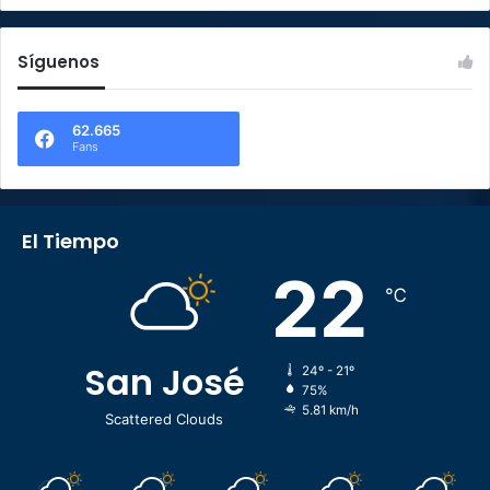
Síguenos
62.665
Fans
El Tiempo
22
℃
San José
24º - 21º
75%
5.81 km/h
Scattered Clouds