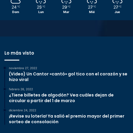
24
25
29
27
27
℃
℃
℃
℃
℃
Dom
Lun
Mar
Mié
Jue
Lo más visto
noviembre 27, 2022
(Video) Un Cantor «cantó» gol tico con el corazón y se
hizo viral
febrero 26, 2022
¿Tiene billetes de algodón? Vea cuáles dejan de
circular a partir del 1 de marzo
diciembre 24, 2022
¡Revise su lotería! Ya salió el premio mayor del primer
sorteo de consolación