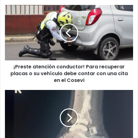
¡Preste
atención
conductor!
Para
recuperar
placas
o
su
vehículo
¡Preste atención conductor! Para recuperar
debe
contar
placas o su vehículo debe contar con una cita
con
en el Cosevi
una
cita
Costarricense
en
de
el
66
Cosevi
años
recibe
primera
cirugía
de