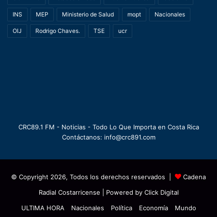
INS
MEP
Ministerio de Salud
mopt
Nacionales
OIJ
Rodrigo Chaves.
TSE
ucr
CRC89.1 FM - Noticias - Todo Lo Que Importa en Costa Rica
Contáctanos: info@crc891.com
© Copyright 2026, Todos los derechos reservados |
Cadena
Radial Costarricense
| Powered by
Click Digital
ULTIMA HORA
Nacionales
Política
Economía
Mundo