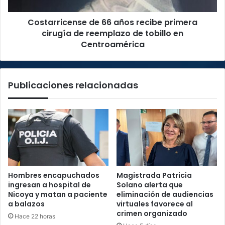
reemplazo
Costarricense de 66 años recibe primera
de
tobillo
cirugía de reemplazo de tobillo en
en
Centroamérica
Centroamérica
Publicaciones relacionadas
Hombres encapuchados
Magistrada Patricia
ingresan a hospital de
Solano alerta que
Nicoya y matan a paciente
eliminación de audiencias
a balazos
virtuales favorece al
crimen organizado
Hace 22 horas