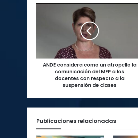
ANDE
considera
como
un
atropello
la
comunicación
del
MEP
ANDE considera como un atropello la
a
los
comunicación del MEP a los
docentes
docentes con respecto a la
con
suspensión de clases
respecto
a
la
suspensión
de
Publicaciones relacionadas
clases