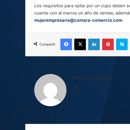
Los requisitos para optar por un cupo deben s
cuente con al menos un año de ventas, adem
mujerempresaria@camara-comercio.com
.
Facebook
X
LinkedIn
Pinterest
S
Compartir
Francisco León
Sitio
web