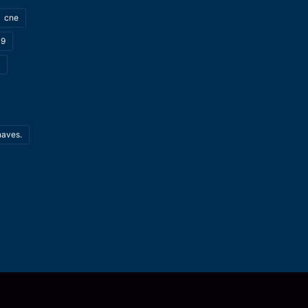
cne
19
haves.