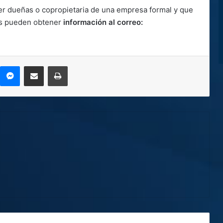
er dueñas o copropietaria de una empresa formal y que
ás pueden obtener
información al correo:
kype
Messenger
Compartir por correo electrónico
Imprimir