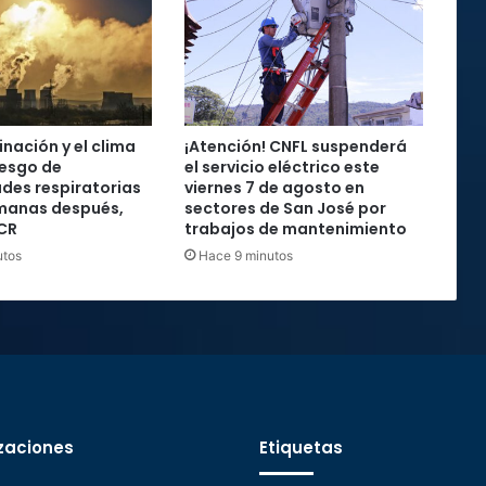
nación y el clima
¡Atención! CNFL suspenderá
iesgo de
el servicio eléctrico este
des respiratorias
viernes 7 de agosto en
emanas después,
sectores de San José por
UCR
trabajos de mantenimiento
utos
Hace 9 minutos
zaciones
Etiquetas