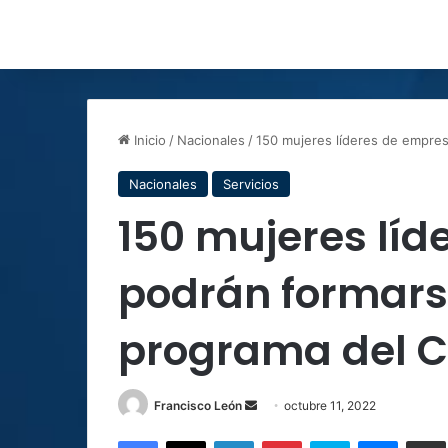
Inicio
/
Nacionales
/
150 mujeres líderes de empre
Nacionales
Servicios
150 mujeres lí
podrán formars
programa del 
Send
Francisco León
octubre 11, 2022
an
Facebook
X
LinkedIn
Pinterest
Skype
Messen
C