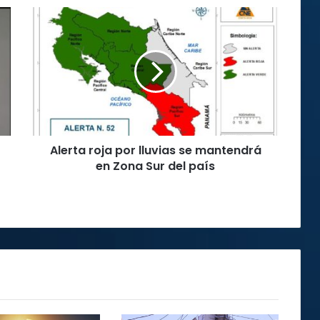
Alerta
roja
por
lluvias
se
mantendrá
en
Zona
Sur
Alerta roja por lluvias se mantendrá
del
país
en Zona Sur del país