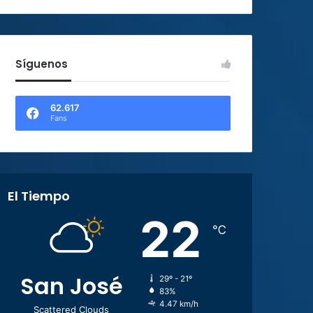
Síguenos
62.617
Fans
El Tiempo
22
℃
San José
29º - 21º
83%
4.47 km/h
Scattered Clouds