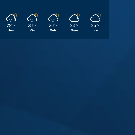
29
25
25
23
25
℃
℃
℃
℃
℃
Jue
Vie
Sáb
Dom
Lun