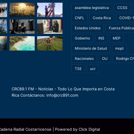
asamblea legislativa
CCSS
CNFL
Costa Rica
COVID-
Estados Unidos
Fuerza Pública
Gobierno
INS
MEP
Ministerio de Salud
mopt
Nacionales
OIJ
Rodrigo C
TSE
ucr
CRC89.1 FM - Noticias - Todo Lo Que Importa en Costa
Rica Contáctanos: info@crc891.com
Cadena Radial Costarricense
| Powered by
Click Digital