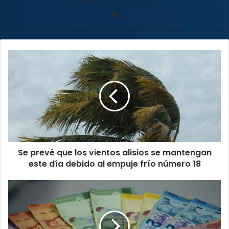
Sitio
web
Se
prevé
que
los
vientos
alisios
se
mantengan
este
Se prevé que los vientos alisios se mantengan
día
debido
este día debido al empuje frío número 18
al
empuje
Último
frío
plazo
número
para
18
que
200