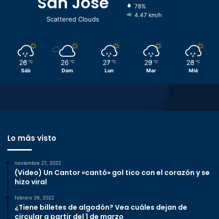
San José
78%
4.47 km/h
Scattered Clouds
26
26
27
29
28
℃
℃
℃
℃
℃
Sáb
Dom
Lun
Mar
Mié
Lo más visto
noviembre 27, 2022
(Video) Un Cantor «cantó» gol tico con el corazón y se
hizo viral
febrero 26, 2022
¿Tiene billetes de algodón? Vea cuáles dejan de
circular a partir del 1 de marzo