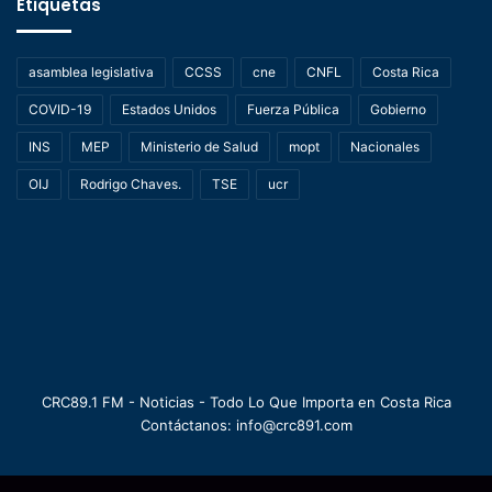
Etiquetas
asamblea legislativa
CCSS
cne
CNFL
Costa Rica
COVID-19
Estados Unidos
Fuerza Pública
Gobierno
INS
MEP
Ministerio de Salud
mopt
Nacionales
OIJ
Rodrigo Chaves.
TSE
ucr
CRC89.1 FM - Noticias - Todo Lo Que Importa en Costa Rica
Contáctanos: info@crc891.com