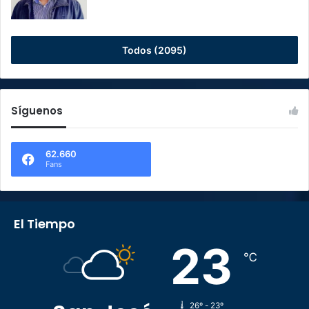
Todos (2095)
Síguenos
62.660
Fans
El Tiempo
23
℃
26º - 23º