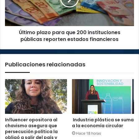
instituciones
públicas
reporten
estados
Último plazo para que 200 instituciones
financieros
públicas reporten estados financieros
Publicaciones relacionadas
Influencer opositora al
Industria plástica se suma
chavismo asegura que
a la economía circular
persecución política la
Hace 18 horas
obligó a salir del país y