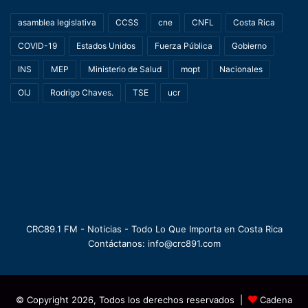
asamblea legislativa
CCSS
cne
CNFL
Costa Rica
COVID-19
Estados Unidos
Fuerza Pública
Gobierno
INS
MEP
Ministerio de Salud
mopt
Nacionales
OIJ
Rodrigo Chaves.
TSE
ucr
CRC89.1 FM - Noticias - Todo Lo Que Importa en Costa Rica
Contáctanos: info@crc891.com
© Copyright 2026, Todos los derechos reservados |
Cadena