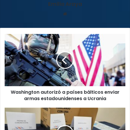
Emilio Araya
Sitio
web
Washington
autorizó
a
países
bálticos
enviar
armas
estadounidenses
a
Washington autorizó a países bálticos enviar
Ucrania
armas estadounidenses a Ucrania
TSE
tendrá
juntas
receptoras