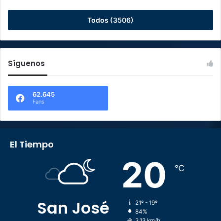
Todos (3506)
Síguenos
62.645
Fans
El Tiempo
20
℃
San José
21º - 19º
84%
3.13 km/h