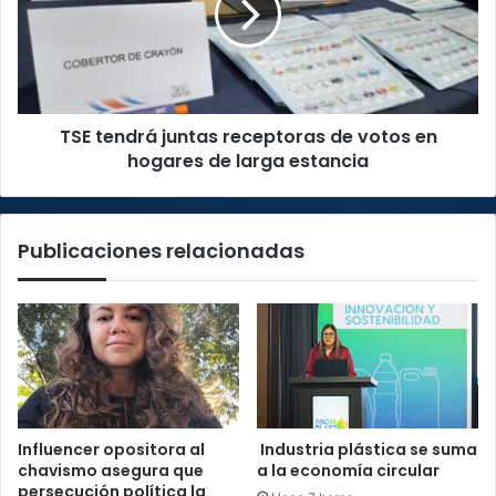
de
votos
en
hogares
de
TSE tendrá juntas receptoras de votos en
larga
estancia
hogares de larga estancia
Publicaciones relacionadas
Influencer opositora al
Industria plástica se suma
chavismo asegura que
a la economía circular
persecución política la