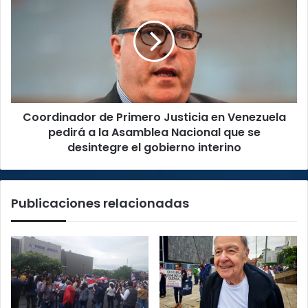
de
la
Primero
Asamblea
Justicia
Legislativa
en
Venezuela
pedirá
a
la
Coordinador de Primero Justicia en Venezuela
Asamblea
Nacional
pedirá a la Asamblea Nacional que se
que
desintegre el gobierno interino
se
desintegre
el
Publicaciones relacionadas
gobierno
interino