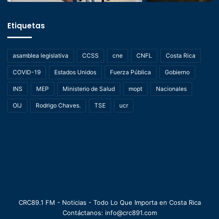
Etiquetas
asamblea legislativa
CCSS
cne
CNFL
Costa Rica
COVID-19
Estados Unidos
Fuerza Pública
Gobierno
INS
MEP
Ministerio de Salud
mopt
Nacionales
OIJ
Rodrigo Chaves.
TSE
ucr
CRC89.1 FM - Noticias - Todo Lo Que Importa en Costa Rica
Contáctanos: info@crc891.com