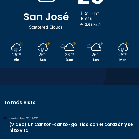
San José
21º - 19º
83%
2.68 km/h
Scattered Clouds
25
25
26
26
28
℃
℃
℃
℃
℃
Vie
Sáb
Dom
Lun
Mar
Lo más visto
noviembre 27, 2022
(Video) Un Cantor «cantó» gol tico con el corazón y se
hizo viral