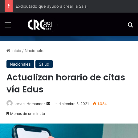
Exdiputado que ayudó a crear la Sala IV sale a defenderla y afirma que Costa Rica vive un intento por debilitar sus instituciones
Menú
B
Inicio
/
Nacionales
Nacionales
Salud
Actualizan horario de citas
vía Edus
Send
Ismael Hernández
diciembre 5, 2021
1.084
an
Menos de un minuto
email