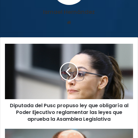
Ismael Hernández
Sitio
web
Diputada
del
Pusc
propuso
ley
que
obligaría
al
Poder
Diputada del Pusc propuso ley que obligaría al
Ejecutivo
reglamentar
Poder Ejecutivo reglamentar las leyes que
las
aprueba la Asamblea Legislativa
leyes
que
Coordinador
aprueba