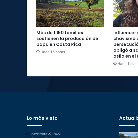
Más de 1.150 familias
Influencer
sostienen la producción de
chavismo 
papa en Costa Rica
persecució
obligó a sa
Hace 15 horas
asilo en el
Hace 1 día
Lo más visto
Actuali
noviembre 27, 2022