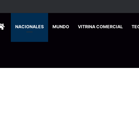
ados ingresan a hospital de Nicoya y matan a paciente a balazos
HOME
NACIONALES
MUNDO
VITRINA COMERCIAL
TE