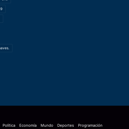
19
haves.
Política
Economía
Mundo
Deportes
Programación