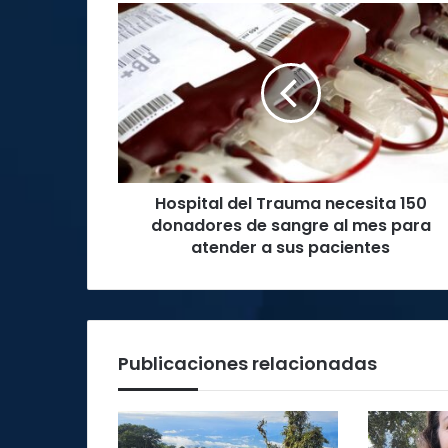
Hospital
del
Trauma
necesita
150
donadores
de
sangre
al
Hospital del Trauma necesita 150
mes
para
donadores de sangre al mes para
atender
atender a sus pacientes
a
sus
pacientes
Publicaciones relacionadas