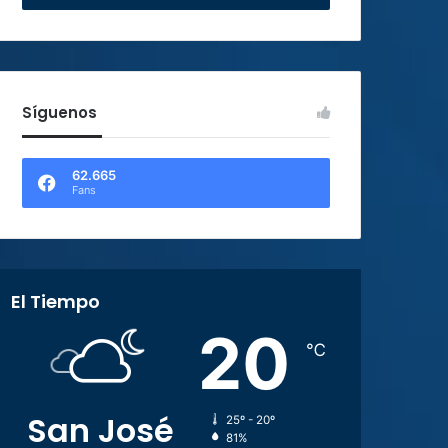
Síguenos
62.665
Fans
El Tiempo
20
℃
San José
25º - 20º
81%