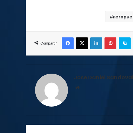
aeropuer
Facebook
X
LinkedIn
Pinterest
S
Compartir
Jose Daniel Sandova
Sitio
web