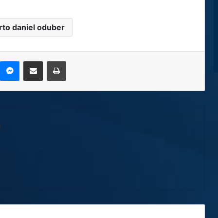
to daniel oduber
kype
Messenger
Compartir por correo electrónico
Imprimir
l