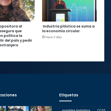
 opositora al
Industria plástica se suma a
asegura que
la economía circular
n política la
Hace 2 días
lir del país y pedir
 extranjero
zaciones
Etiquetas
asamblea legislativa
CCSS