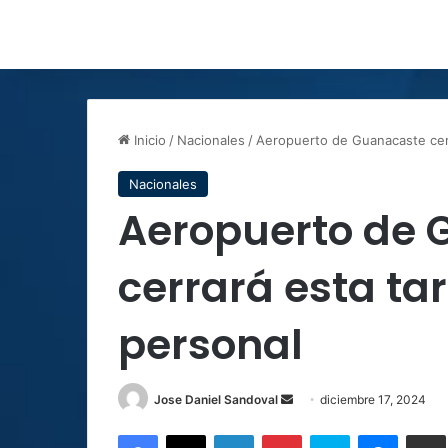
Inicio
/
Nacionales
/
Aeropuerto de Guanacaste cer
Nacionales
Aeropuerto de 
cerrará esta ta
personal
Send
Jose Daniel Sandoval
diciembre 17, 2024
an
Facebook
X
LinkedIn
Pinterest
Skype
Messen
C
email