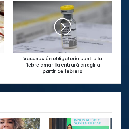
Vacunación
obligatoria
contra
la
fiebre
amarilla
entrará
a
regir
Vacunación obligatoria contra la
a
partir
fiebre amarilla entrará a regir a
de
partir de febrero
febrero