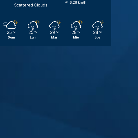
6.26 km/h
Scattered Clouds
25
25
29
28
28
℃
℃
℃
℃
℃
Dom
Lun
Mar
Mié
Jue