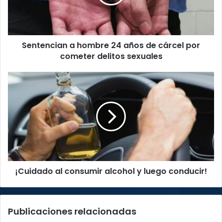
de
cárcel
por
cometer
Sentencian a hombre 24 años de cárcel por
delitos
sexuales
cometer delitos sexuales
¡Cuidado
al
consumir
alcohol
y
luego
conducir!
¡Cuidado al consumir alcohol y luego conducir!
Publicaciones relacionadas