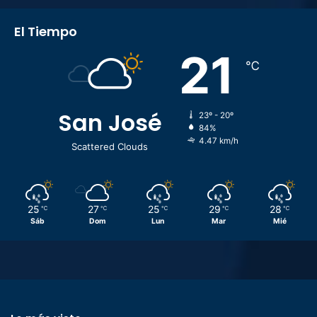
El Tiempo
21
℃
San José
23º - 20º
84%
4.47 km/h
Scattered Clouds
25
27
25
29
28
℃
℃
℃
℃
℃
Sáb
Dom
Lun
Mar
Mié