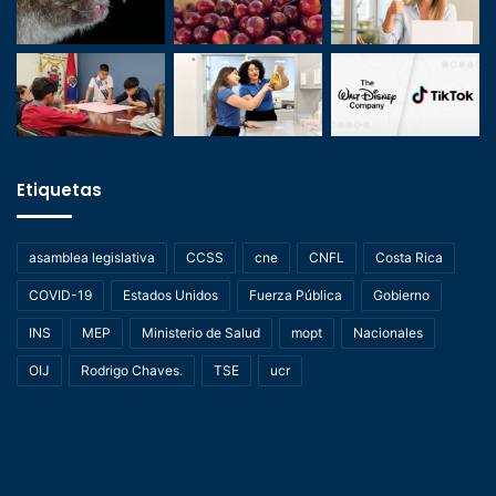
Etiquetas
asamblea legislativa
CCSS
cne
CNFL
Costa Rica
COVID-19
Estados Unidos
Fuerza Pública
Gobierno
INS
MEP
Ministerio de Salud
mopt
Nacionales
OIJ
Rodrigo Chaves.
TSE
ucr