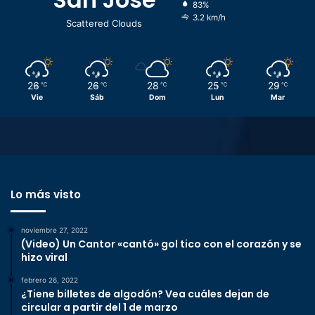
83%
3.2 km/h
Scattered Clouds
26
26
28
25
29
℃
℃
℃
℃
℃
Vie
Sáb
Dom
Lun
Mar
Lo más visto
noviembre 27, 2022
(Video) Un Cantor «cantó» gol tico con el corazón y se
hizo viral
febrero 26, 2022
¿Tiene billetes de algodón? Vea cuáles dejan de
circular a partir del 1 de marzo