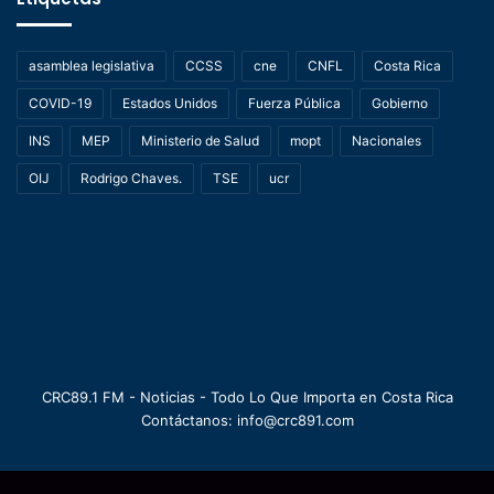
asamblea legislativa
CCSS
cne
CNFL
Costa Rica
COVID-19
Estados Unidos
Fuerza Pública
Gobierno
INS
MEP
Ministerio de Salud
mopt
Nacionales
OIJ
Rodrigo Chaves.
TSE
ucr
CRC89.1 FM - Noticias - Todo Lo Que Importa en Costa Rica
Contáctanos: info@crc891.com