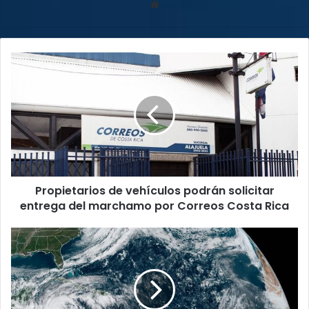
Sitio
web
Propietarios
de
vehículos
podrán
solicitar
entrega
del
marchamo
por
Propietarios de vehículos podrán solicitar
Correos
Costa
entrega del marchamo por Correos Costa Rica
Rica
ETA
sube
a
categoría
4