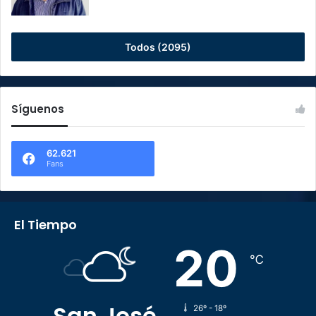
Todos (2095)
Síguenos
62.621
Fans
El Tiempo
20
℃
San José
26º - 18º