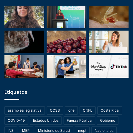
Etiquetas
asamblea legislativa
CCSS
cne
CNFL
Costa Rica
COVID-19
Estados Unidos
Fuerza Pública
Gobierno
INS
MEP
Ministerio de Salud
mopt
Nacionales