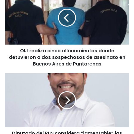
cinco
allanamientos
donde
detuvieron
a
dos
sospechosos
OIJ realiza cinco allanamientos donde
de
asesinato
detuvieron a dos sospechosos de asesinato en
en
Buenos Aires de Puntarenas
Buenos
Aires
Diputado
de
del
Puntarenas
PLN
considera
“lamentable”
las
declaraciones
de
una
Diputado del PLN considera “lamentable” las
diputada