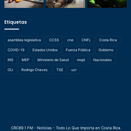
Etiquetas
asamblea legislativa
CCSS
cne
CNFL
Costa Rica
COVID-19
Estados Unidos
Fuerza Pública
Gobierno
INS
MEP
Ministerio de Salud
mopt
Nacionales
OIJ
Rodrigo Chaves.
TSE
ucr
CRC89.1 FM - Noticias - Todo Lo Que Importa en Costa Rica