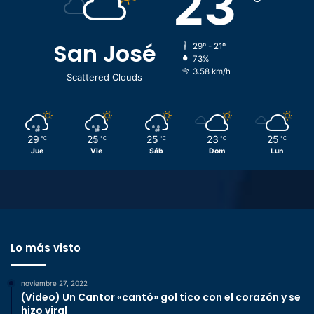
23
San José
29º - 21º
73%
3.58 km/h
Scattered Clouds
29
25
25
23
25
℃
℃
℃
℃
℃
Jue
Vie
Sáb
Dom
Lun
Lo más visto
noviembre 27, 2022
(Video) Un Cantor «cantó» gol tico con el corazón y se
hizo viral