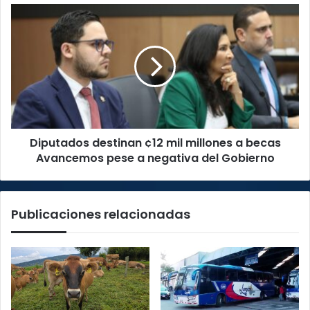
cierre
Diputados
fiscal
destinan
¢12
mil
millones
a
becas
Avancemos
pese
Diputados destinan ¢12 mil millones a becas
a
negativa
Avancemos pese a negativa del Gobierno
del
Gobierno
Publicaciones relacionadas