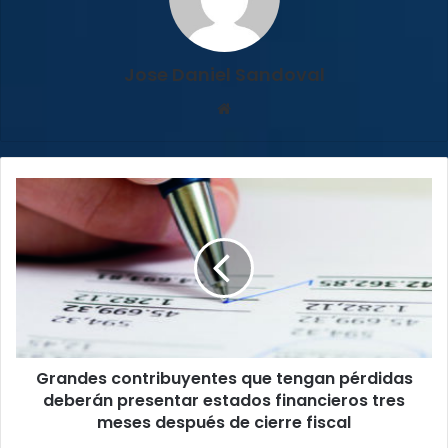
Jose Daniel Sandoval
Sitio
web
Grandes
contribuyentes
que
tengan
pérdidas
deberán
presentar
estados
financieros
Grandes contribuyentes que tengan pérdidas
tres
meses
deberán presentar estados financieros tres
después
meses después de cierre fiscal
de