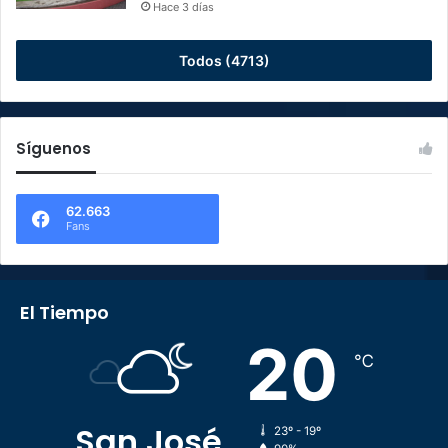
Hace 3 días
Todos (4713)
Síguenos
62.663
Fans
El Tiempo
20
℃
San José
23º - 19º