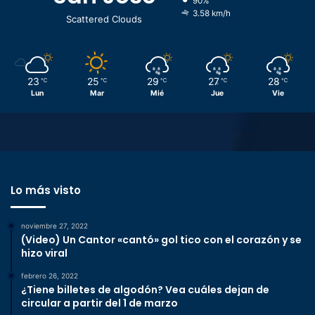
90%
3.58 km/h
Scattered Clouds
23
25
29
27
28
℃
℃
℃
℃
℃
Lun
Mar
Mié
Jue
Vie
Lo más visto
noviembre 27, 2022
(Video) Un Cantor «cantó» gol tico con el corazón y se
hizo viral
febrero 26, 2022
¿Tiene billetes de algodón? Vea cuáles dejan de
circular a partir del 1 de marzo