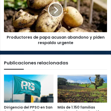
papa
alerta
acusan
abandono
y
piden
respaldo
urgente
Productores de papa acusan abandono y piden
respaldo urgente
Publicaciones relacionadas
Dirigencia del PPSO en San
Más de 1.150 familias