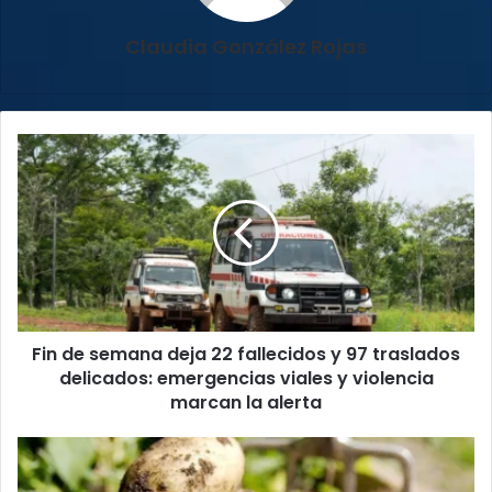
Claudia González Rojas
Fin
de
semana
deja
22
fallecidos
y
97
traslados
Fin de semana deja 22 fallecidos y 97 traslados
delicados:
emergencias
delicados: emergencias viales y violencia
viales
marcan la alerta
y
violencia
Productores
marcan
de
la