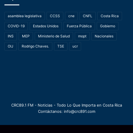
asamblea legislativa
CCSS
cne
CNFL
Costa Rica
COVID-19
Estados Unidos
Fuerza Pública
Gobierno
INS
MEP
Ministerio de Salud
mopt
Nacionales
OIJ
Rodrigo Chaves.
TSE
ucr
CRC89.1 FM - Noticias - Todo Lo Que Importa en Costa Rica
Contáctanos: info@crc891.com