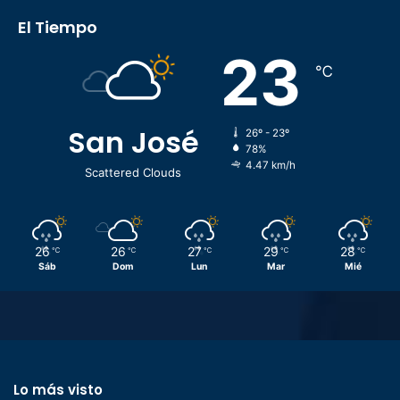
El Tiempo
23
℃
San José
26º - 23º
78%
4.47 km/h
Scattered Clouds
26
26
27
29
28
℃
℃
℃
℃
℃
Sáb
Dom
Lun
Mar
Mié
Lo más visto