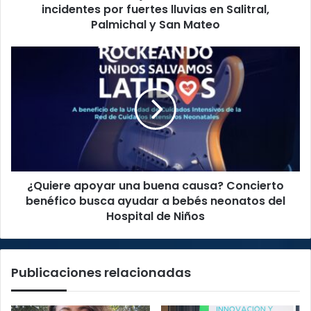
en
incidentes por fuertes lluvias en Salitral,
Salitral,
Palmichal y San Mateo
Palmichal
y
¿Quiere
San
apoyar
Mateo
una
buena
causa?
Concierto
benéfico
busca
ayudar
¿Quiere apoyar una buena causa? Concierto
a
bebés
benéfico busca ayudar a bebés neonatos del
neonatos
Hospital de Niños
del
Hospital
de
Publicaciones relacionadas
Niños