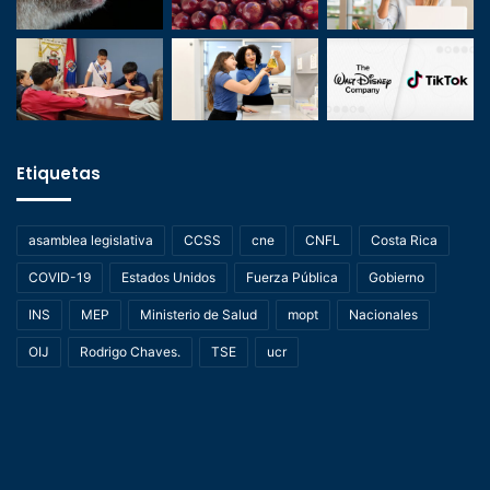
Etiquetas
asamblea legislativa
CCSS
cne
CNFL
Costa Rica
COVID-19
Estados Unidos
Fuerza Pública
Gobierno
INS
MEP
Ministerio de Salud
mopt
Nacionales
OIJ
Rodrigo Chaves.
TSE
ucr