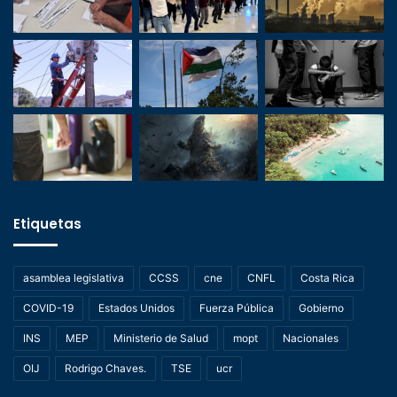
Etiquetas
asamblea legislativa
CCSS
cne
CNFL
Costa Rica
COVID-19
Estados Unidos
Fuerza Pública
Gobierno
INS
MEP
Ministerio de Salud
mopt
Nacionales
OIJ
Rodrigo Chaves.
TSE
ucr