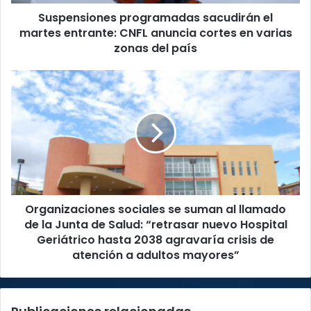
cortes
Suspensiones programadas sacudirán el
en
varias
martes entrante: CNFL anuncia cortes en varias
zonas
zonas del país
del
país
Organizaciones
sociales
se
suman
al
llamado
de
la
Junta
Organizaciones sociales se suman al llamado
de
Salud:
de la Junta de Salud: “retrasar nuevo Hospital
“retrasar
Geriátrico hasta 2038 agravaría crisis de
nuevo
atención a adultos mayores”
Hospital
Geriátrico
hasta
2038