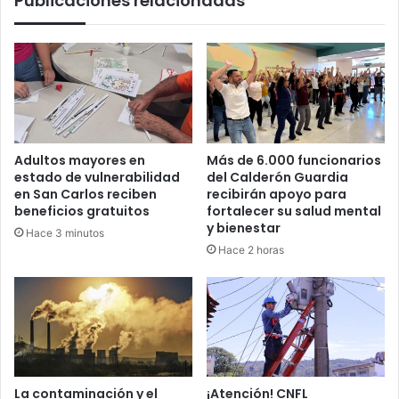
Publicaciones relacionadas
agravaría
crisis
de
atención
a
adultos
mayores”
Adultos mayores en
Más de 6.000 funcionarios
estado de vulnerabilidad
del Calderón Guardia
en San Carlos reciben
recibirán apoyo para
beneficios gratuitos
fortalecer su salud mental
y bienestar
Hace 3 minutos
Hace 2 horas
La contaminación y el
¡Atención! CNFL