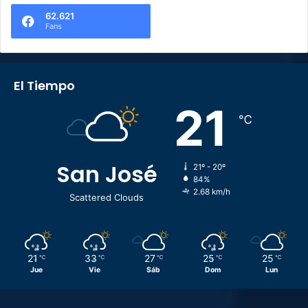
62.621
Fans
El Tiempo
21
℃
San José
21º - 20º
84%
2.68 km/h
Scattered Clouds
21
33
27
25
25
℃
℃
℃
℃
℃
Jue
Vie
Sáb
Dom
Lun