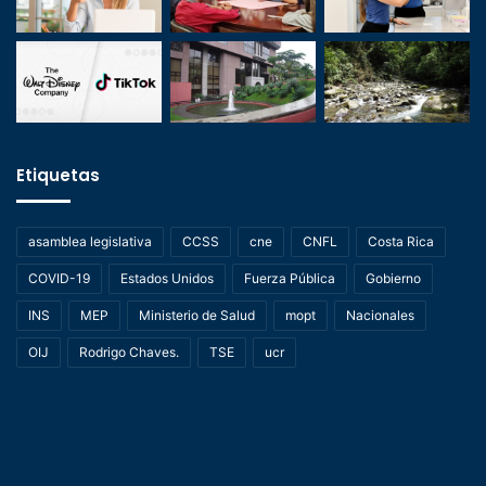
Etiquetas
asamblea legislativa
CCSS
cne
CNFL
Costa Rica
COVID-19
Estados Unidos
Fuerza Pública
Gobierno
INS
MEP
Ministerio de Salud
mopt
Nacionales
OIJ
Rodrigo Chaves.
TSE
ucr