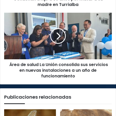
madre
madre en Turrialba
en
Turrialba
Área
de
salud
La
Unión
consolida
sus
servicios
en
Área de salud La Unión consolida sus servicios
nuevas
instalaciones
en nuevas instalaciones a un año de
a
funcionamiento
un
año
de
Publicaciones relacionadas
funcionamiento