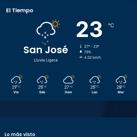
El Tiempo
23
℃
San José
27º - 23º
79%
4.02 km/h
Lluvia Ligera
27
25
27
25
29
℃
℃
℃
℃
℃
Vie
Sáb
Dom
Lun
Mar
Lo más visto