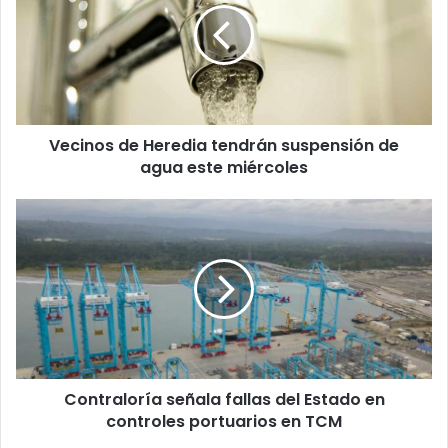
tendrán
suspensión
de
agua
este
miércoles
Vecinos de Heredia tendrán suspensión de
agua este miércoles
Contraloría
señala
fallas
del
Estado
en
controles
portuarios
en
Contraloría señala fallas del Estado en
TCM
controles portuarios en TCM