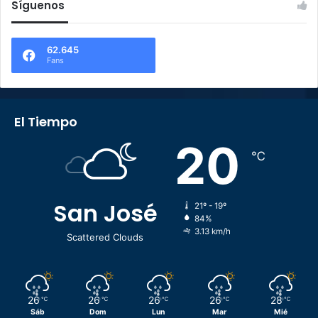
Síguenos
62.645
Fans
El Tiempo
20
℃
San José
21º - 19º
84%
3.13 km/h
Scattered Clouds
26
26
26
26
28
℃
℃
℃
℃
℃
Sáb
Dom
Lun
Mar
Mié