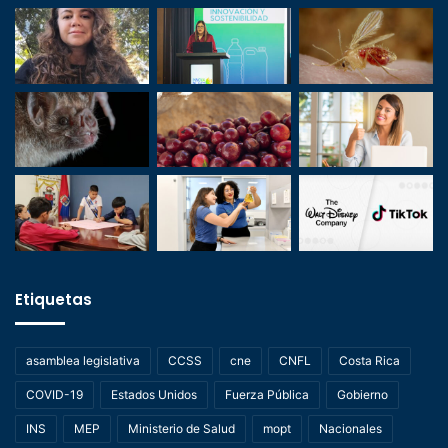
Etiquetas
asamblea legislativa
CCSS
cne
CNFL
Costa Rica
COVID-19
Estados Unidos
Fuerza Pública
Gobierno
INS
MEP
Ministerio de Salud
mopt
Nacionales