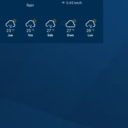
0.45 km/h
Rain
23
25
27
27
26
℃
℃
℃
℃
℃
Jue
Vie
Sáb
Dom
Lun