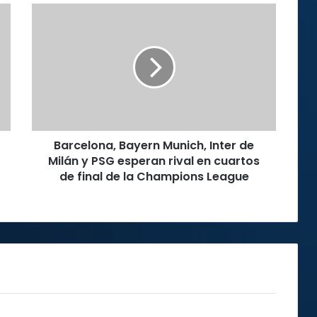
Barcelona,
Bayern
Munich,
Inter
de
Milán
y
PSG
esperan
Barcelona, Bayern Munich, Inter de
rival
en
Milán y PSG esperan rival en cuartos
cuartos
de final de la Champions League
de
final
de
la
Champions
League