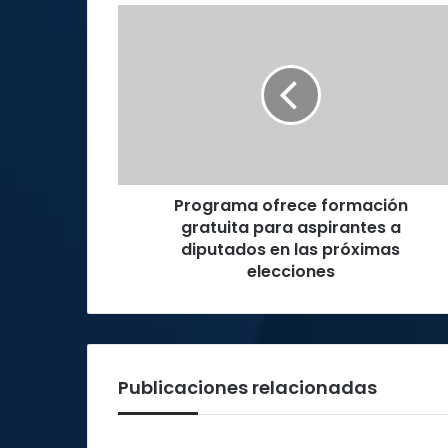
Programa
ofrece
formación
gratuita
para
aspirantes
a
diputados
en
Programa ofrece formación
las
próximas
gratuita para aspirantes a
elecciones
diputados en las próximas
elecciones
Publicaciones relacionadas