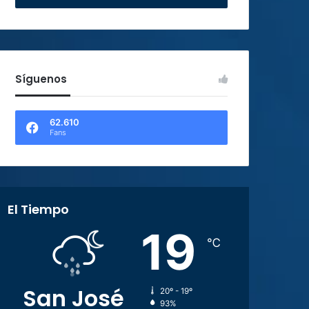
Síguenos
62.610
Fans
El Tiempo
19
℃
San José
20º - 19º
93%