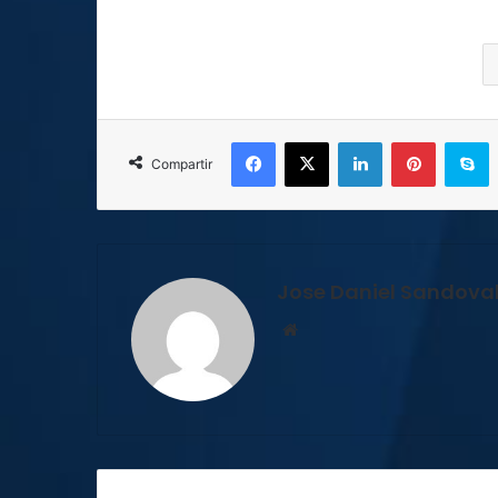
Facebook
X
LinkedIn
Pinterest
S
Compartir
Jose Daniel Sandova
Sitio
web