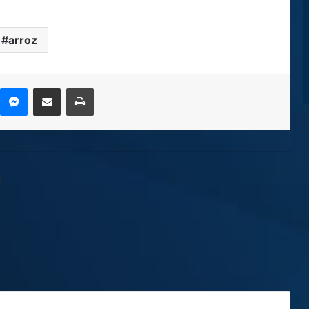
arroz
kype
Messenger
Compartir por correo electrónico
Imprimir
l