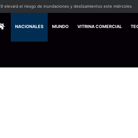
rán bajo medidas de emergencia por renuncia de especialistas en la CC
HOME
NACIONALES
MUNDO
VITRINA COMERCIAL
TE