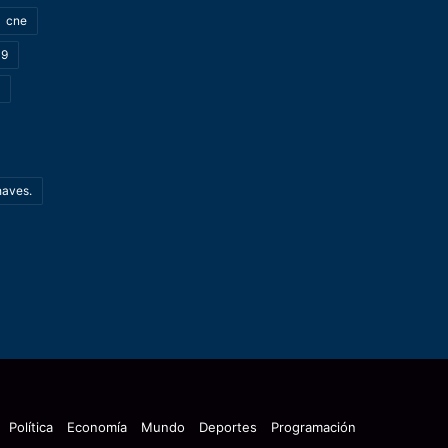
cne
19
haves.
Política
Economía
Mundo
Deportes
Programación