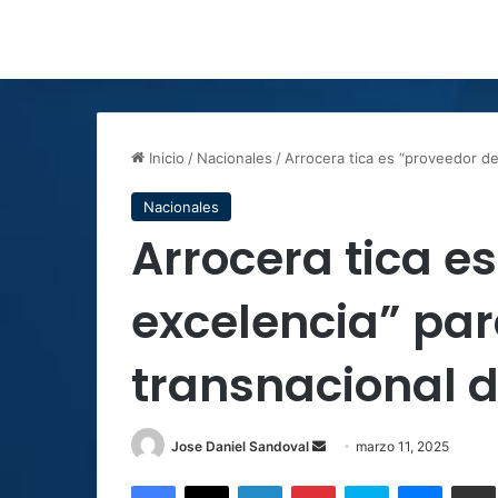
Inicio
/
Nacionales
/
Arrocera tica es “proveedor d
Nacionales
Arrocera tica e
excelencia” par
transnacional 
Send
Jose Daniel Sandoval
marzo 11, 2025
an
Facebook
X
LinkedIn
Pinterest
Skype
Messen
C