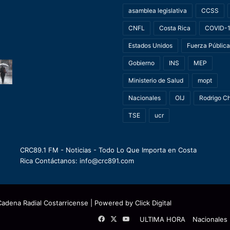
asamblea legislativa
CCSS
CNFL
Costa Rica
COVID-
Estados Unidos
Fuerza Pública
Gobierno
INS
MEP
Ministerio de Salud
mopt
Nacionales
OIJ
Rodrigo C
TSE
ucr
CRC89.1 FM - Noticias - Todo Lo Que Importa en Costa
Rica Contáctanos: info@crc891.com
Cadena Radial Costarricense
| Powered by
Click Digital
Facebook
X
YouTube
ULTIMA HORA
Nacionales