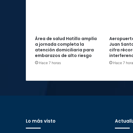
Área de salud Hatillo amplía
Aeropuerto
a jornada completa la
Juan Santa
atención domiciliaria para
cifra réco
embarazos de alto riesgo
interferenc
Hace 7 horas
Hace 7 hor
Lo más visto
Actuali