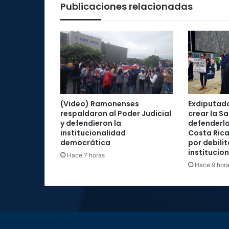
Publicaciones relacionadas
(Video) Ramonenses
Exdiputad
respaldaron al Poder Judicial
crear la Sa
y defendieron la
defenderla
institucionalidad
Costa Rica
democrática
por debilit
institucio
Hace 7 horas
Hace 9 hor