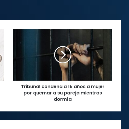
Tribunal
condena
a
15
años
a
mujer
por
quemar
Tribunal condena a 15 años a mujer
a
su
por quemar a su pareja mientras
pareja
dormía
mientras
dormía