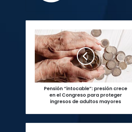
Pensión
“intocable”:
presión
crece
en
el
Congreso
para
proteger
Pensión “intocable”: presión crece
ingresos
de
en el Congreso para proteger
adultos
ingresos de adultos mayores
mayores