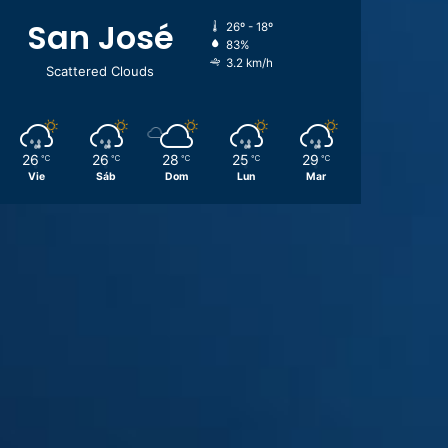
San José
26º - 18º
83%
3.2 km/h
Scattered Clouds
26
26
28
25
29
℃
℃
℃
℃
℃
Vie
Sáb
Dom
Lun
Mar