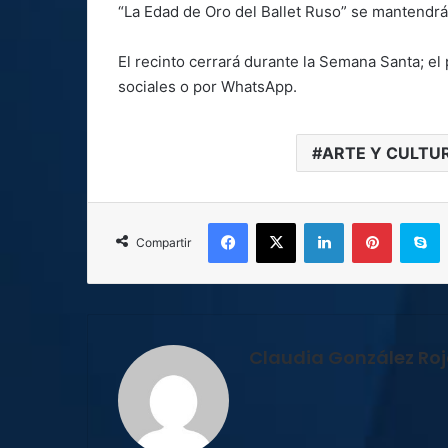
“La Edad de Oro del Ballet Ruso” se mantendrá 
El recinto cerrará durante la Semana Santa; e
sociales o por WhatsApp.
ARTE Y CULTU
Facebook
X
LinkedIn
Pinterest
S
Compartir
Claudia González Ro