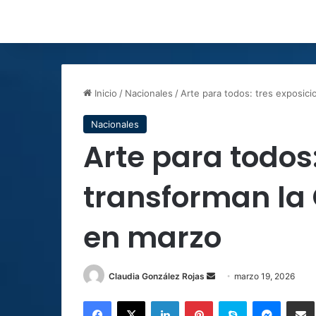
Inicio
/
Nacionales
/
Arte para todos: tres exposici
Nacionales
Arte para todos
transforman la 
en marzo
Send
Claudia González Rojas
marzo 19, 2026
an
Facebook
X
LinkedIn
Pinterest
Skype
Messen
C
email