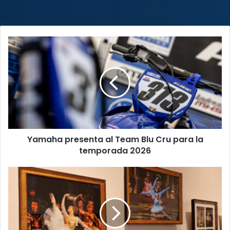
Yamaha
presenta
al
Team
Blu
Cru
para
la
temporada
Yamaha presenta al Team Blu Cru para la
2026
temporada 2026
Arte
para
todos:
tres
exposiciones
transforman