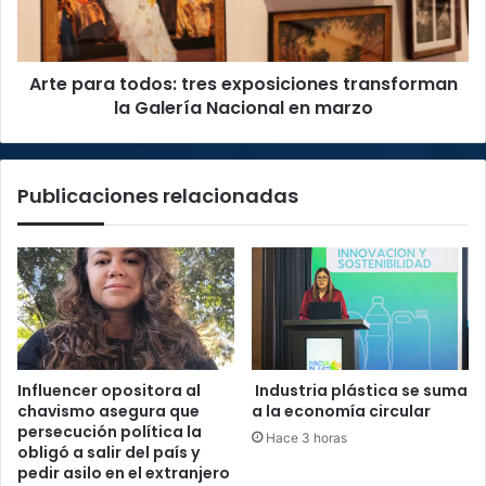
la
Galería
Nacional
Arte para todos: tres exposiciones transforman
en
marzo
la Galería Nacional en marzo
Publicaciones relacionadas
Influencer opositora al
Industria plástica se suma
chavismo asegura que
a la economía circular
persecución política la
Hace 3 horas
obligó a salir del país y
pedir asilo en el extranjero