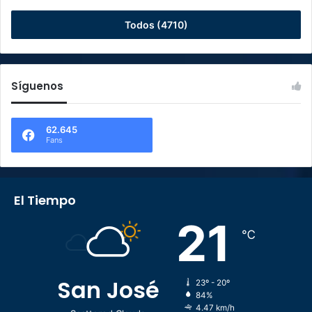
Todos (4710)
Síguenos
62.645
Fans
El Tiempo
21
℃
San José
23º - 20º
84%
4.47 km/h