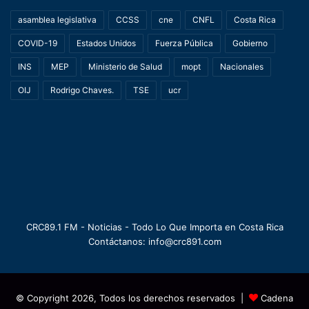
asamblea legislativa
CCSS
cne
CNFL
Costa Rica
COVID-19
Estados Unidos
Fuerza Pública
Gobierno
INS
MEP
Ministerio de Salud
mopt
Nacionales
OIJ
Rodrigo Chaves.
TSE
ucr
CRC89.1 FM - Noticias - Todo Lo Que Importa en Costa Rica
Contáctanos: info@crc891.com
© Copyright 2026, Todos los derechos reservados |
Cadena