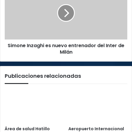
fecha
es
nuevo
entrenador
del
Inter
de
Milán
Simone Inzaghi es nuevo entrenador del Inter de
Milán
Publicaciones relacionadas
Área de salud Hatillo
Aeropuerto Internacional