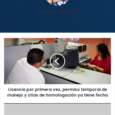
Viviana Martinez
Sitio
web
Licencia
por
primera
vez,
permiso
temporal
de
manejo
y
Licencia por primera vez, permiso temporal de
citas
de
manejo y citas de homologación ya tiene fecha
homologación
ya
Simone
tiene
Inzaghi