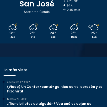
San José
28º - 18º
94%
0.45 km/h
Scattered Clouds
28
25
24
26
25
℃
℃
℃
℃
℃
Jue
Vie
Sáb
Dom
Lun
Lo más visto
noviembre 27, 2022
(Video) Un Cantor «cantó» gol tico con el corazón y se
hizo viral
febrero 26, 2022
¿Tiene billetes de algodón? Vea cuáles dejan de