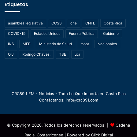
Etiquetas
asamblea legislativa
CCSS
cne
CNFL
Costa Rica
COVID-19
Estados Unidos
Fuerza Pública
Gobierno
INS
MEP
Ministerio de Salud
mopt
Nacionales
OIJ
Rodrigo Chaves.
TSE
ucr
CRC89.1 FM - Noticias - Todo Lo Que Importa en Costa Rica
Contáctanos: info@crc891.com
© Copyright 2026, Todos los derechos reservados |
Cadena
Radial Costarricense
| Powered by
Click Digital