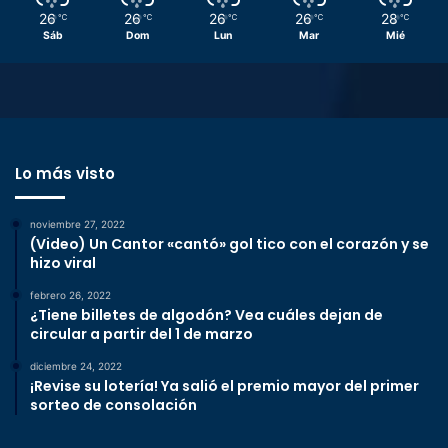
26
26
26
26
28
℃
℃
℃
℃
℃
Sáb
Dom
Lun
Mar
Mié
Lo más visto
noviembre 27, 2022
(Video) Un Cantor «cantó» gol tico con el corazón y se
hizo viral
febrero 26, 2022
¿Tiene billetes de algodón? Vea cuáles dejan de
circular a partir del 1 de marzo
diciembre 24, 2022
¡Revise su lotería! Ya salió el premio mayor del primer
sorteo de consolación