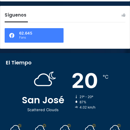
Síguenos
62.645
Fans
El Tiempo
20
℃
San José
21º - 20º
87%
4.02 km/h
Scattered Clouds