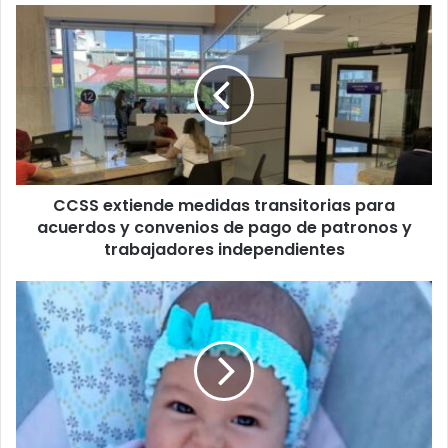
CCSS
extiende
medidas
transitorias
para
acuerdos
y
convenios
de
CCSS extiende medidas transitorias para
pago
de
acuerdos y convenios de pago de patronos y
patronos
trabajadores independientes
y
trabajadores
Caso
independientes
Keibril:
Sospechoso
pasará
tres
meses
más
en