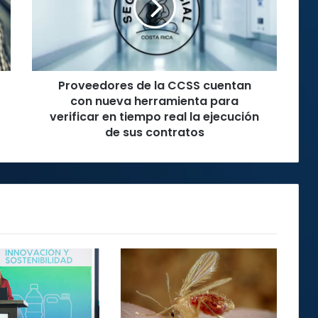
cuentan
con
nueva
herramienta
para
Proveedores de la CCSS cuentan
verificar
en
con nueva herramienta para
tiempo
verificar en tiempo real la ejecución
real
de sus contratos
la
ejecución
de
sus
contratos