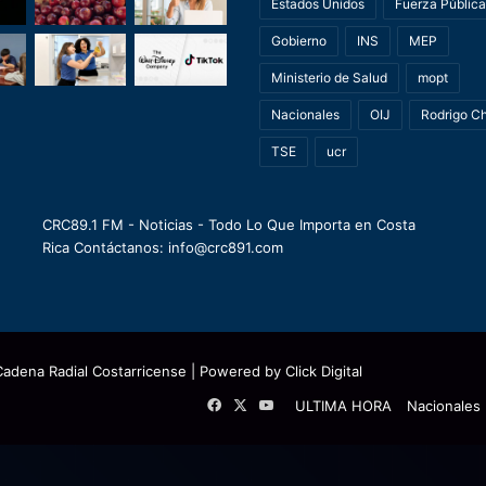
Estados Unidos
Fuerza Pública
Gobierno
INS
MEP
Ministerio de Salud
mopt
Nacionales
OIJ
Rodrigo C
TSE
ucr
CRC89.1 FM - Noticias - Todo Lo Que Importa en Costa
Rica Contáctanos: info@crc891.com
Cadena Radial Costarricense
| Powered by
Click Digital
Facebook
X
YouTube
ULTIMA HORA
Nacionales