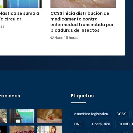
plástica se suma a
CCSS inicia distribución de
a circular
medicamento contra
enfermedad transmitida por
ras
picaduras de insectos
Hace 15 horas
zaciones
Etiquetas
asamblea legislativa
CCSS
CNFL
Costa Rica
COVID-