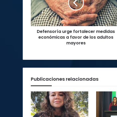
económicas
a
favor
de
los
Defensoría urge fortalecer medidas
adultos
mayores
económicas a favor de los adultos
mayores
Publicaciones relacionadas