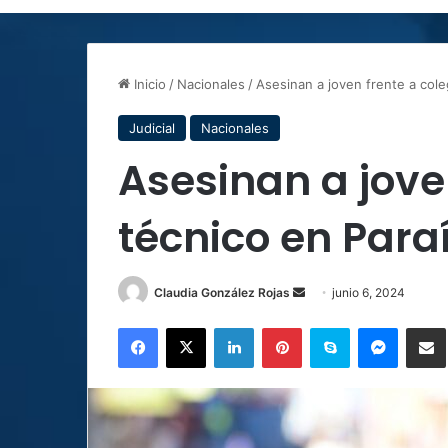
Inicio
/
Nacionales
/
Asesinan a joven frente a cole
Judicial
Nacionales
Asesinan a jove
técnico en Para
Send
Claudia González Rojas
junio 6, 2024
an
Facebook
X
LinkedIn
Pinterest
Skype
Messen
C
email