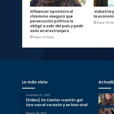
Influencer opositora al
Industria 
chavismo asegura que
la economí
persecución política la
Hace 14 ho
obligó a salir del país y pedir
asilo en el extranjero
Hace 13 horas
Lo más visto
Actuali
noviembre 27, 2022
(Video) Un Cantor «cantó» gol
tico con el corazón y se hizo viral
febrero 26, 2022