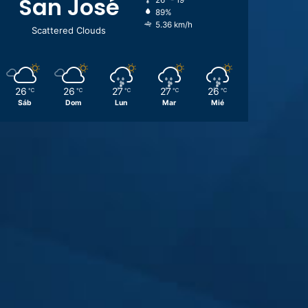
San José
26º - 19º
89%
5.36 km/h
Scattered Clouds
26
26
27
27
26
℃
℃
℃
℃
℃
Sáb
Dom
Lun
Mar
Mié