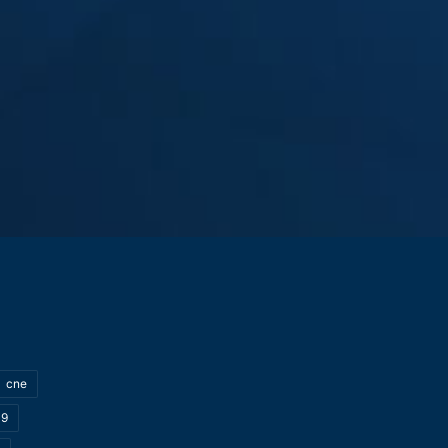
cne
19