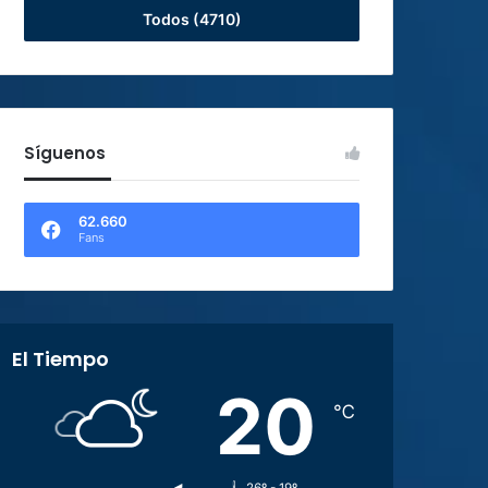
Todos (4710)
Síguenos
62.660
Fans
El Tiempo
20
℃